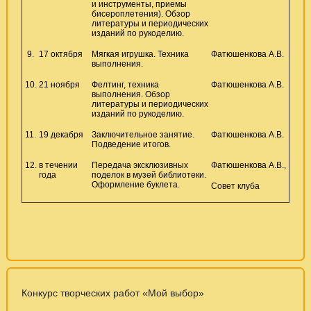
и инструменты, приемы
бисероплетения). Обзор
литературы и периодических
изданий по рукоделию.
9.
17 октября
Мягкая игрушка. Техника
Фатюшенкова А.В.
выполнения.
10.
21 ноября
Фелтинг, техника
Фатюшенкова А.В.
выполнения. Обзор
литературы и периодических
изданий по рукоделию.
11.
19 декабря
Заключительное занятие.
Фатюшенкова А.В.
Подведение итогов.
12.
в течении
Передача эксклюзивных
Фатюшенкова А.В.,
года
поделок в музей библиотеки.
Оформление буклета.
Совет клуба
Конкурс творческих работ «Мой выбор»