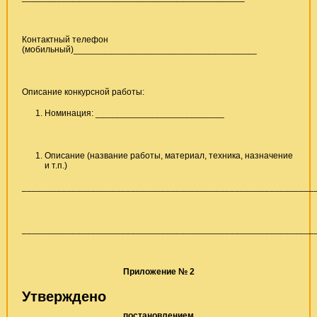
Контактный телефон
(мобильный)_____________________________________
Описание конкурсной работы:
Номинация: __________________________
Описание (название работы, материал, техника, назначение
и т.п.)
___________________________________________________________
___________________________________________________________
Приложение № 2
Утверждено
постановлением