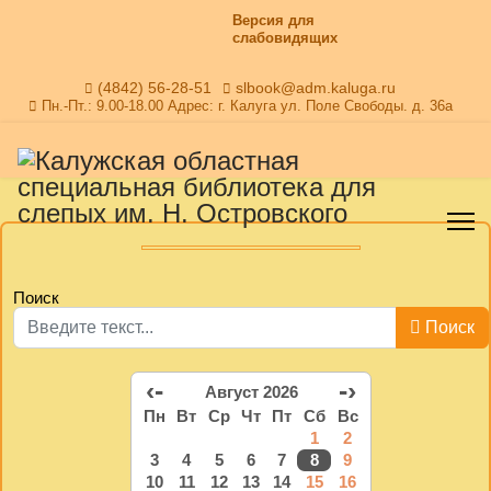
Версия для
слабовидящих
(4842) 56-28-51
slbook@adm.kaluga.ru
Пн.-Пт.: 9.00-18.00 Адрес: г. Калуга ул. Поле Свободы. д. 36а
Поиск
Поиск
‹-
-›
Август 2026
Пн
Вт
Ср
Чт
Пт
Сб
Вс
1
2
3
4
5
6
7
8
9
10
11
12
13
14
15
16