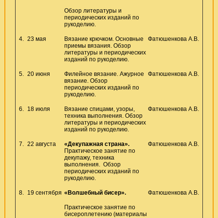
Обзор литературы и
периодических изданий по
рукоделию.
4.
23 мая
Вязание крючком. Основные
Фатюшенкова А.В.
приемы вязания. Обзор
литературы и периодических
изданий по рукоделию.
5.
20 июня
Филейное вязание. Ажурное
Фатюшенкова А.В.
вязание. Обзор
периодических изданий по
рукоделию.
6.
18 июля
Вязание спицами, узоры,
Фатюшенкова А.В.
техника выполнения. Обзор
литературы и периодических
изданий по рукоделию.
7.
22 августа
«Декупажная страна».
Фатюшенкова А.В.
Практическое занятие по
декупажу, техника
выполнения. Обзор
периодических изданий по
рукоделию.
8.
19 сентября
«Волшебный бисер».
Фатюшенкова А.В.
Практическое занятие по
бисероплетению (материалы