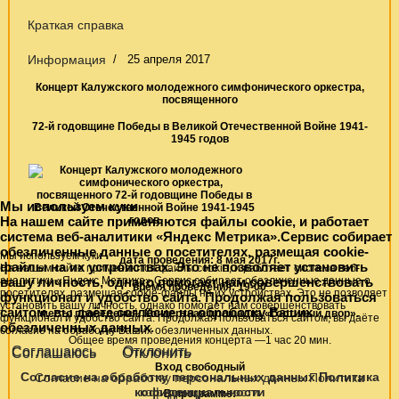
Краткая справка
Информация
25 апреля 2017
Концерт Калужского молодежного симфонического оркестра,
посвященного
72-й годовщине Победы в Великой Отечественной Войне 1941-
1945 годов
Мы используем куки
На нашем сайте применяются файлы cookie, и работает
система веб-аналитики «Яндекс Метрика».Сервис собирает
обезличенные данные о посетителях, размещая cookie-
Мы используем куки
дата проведения: 8
мая 2017г.
файлы на их устройствах. Это не позволяет установить
На нашем сайте применяются файлы cookie, и работает система веб-
вашу личность, однако помогает нам совершенствовать
аналитики «Яндекс Метрика».Сервис собирает обезличенные данные о
время проведения: 19
-00
посетителях, размещая cookie-файлы на их устройствах. Это не позволяет
функционал и удобство сайта. Продолжая пользоваться
установить вашу личность, однако помогает нам совершенствовать
сайтом, вы даёте согласие на обработку Ваших
место проведения: Концертная площадка «Гостиный двор».
функционал и удобство сайта. Продолжая пользоваться сайтом, вы даёте
обезличенных данных.
согласие на обработку Ваших обезличенных данных.
Общее время проведения концерта —1 час 20 мин.
Соглашаюсь
Отклонить
Соглашаюсь
Отклонить
Вход свободный
Согласие на обработку персональных данных
Политика
Согласие на обработку персональных данных
Политика
кофиденциальности
кофиденциальности
В программе: