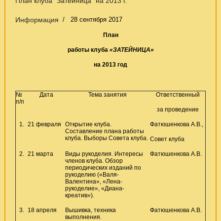
План клуба "Затейница" на 2013 г.
Информация
28 сентября 2017
План
работы клуба
«ЗАТЕЙНИЦА»
на 2013 год
№
Дата
Тема занятия
Ответственный
п/п
за проведение
1.
21 февраля
Открытие клуба.
Фатюшенкова А.В.,
Составление плана работы
клуба. Выборы Совета клуба.
Совет клуба
2.
21 марта
Виды рукоделия. Интересы
Фатюшенкова А.В.
членов клуба. Обзор
периодических изданий по
рукоделию («Валя-
Валентина», «Лена-
рукоделие», «Диана-
креатив»).
3.
18 апреля
Вышивка, техника
Фатюшенкова А.В.
выполнения.