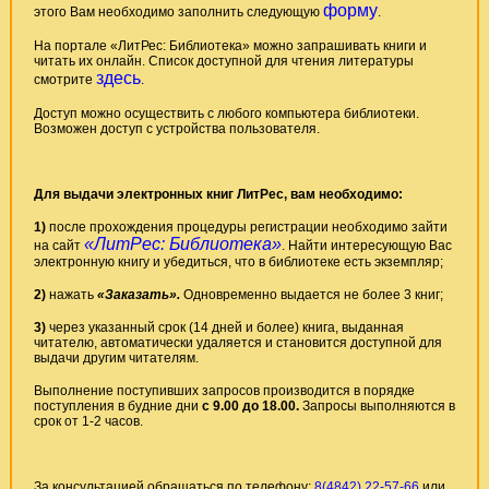
форму
этого Вам необходимо заполнить следующую
.
На портале «ЛитРес: Библиотека» можно запрашивать книги и
читать их онлайн. Список доступной для чтения литературы
здесь
смотрите
.
Доступ можно осуществить с любого компьютера библиотеки.
Возможен доступ с устройства пользователя.
Для выдачи электронных книг ЛитРес, вам необходимо:
1)
после прохождения процедуры регистрации необходимо зайти
«ЛитРес: Библиотека
»
на сайт
. Найти интересующую Вас
электронную книгу и убедиться, что в библиотеке есть экземпляр;
2)
нажать
«Заказать».
Одновременно выдается не более 3 книг;
3)
через указанный срок (14 дней и более) книга, выданная
читателю, автоматически удаляется и становится доступной для
выдачи другим читателям.
Выполнение поступивших запросов производится в порядке
поступления в будние дни
с 9.00 до 18.00.
Запросы выполняются в
срок от 1-2 часов.
За консультацией обращаться по телефону:
8(4842) 22-57-66
или