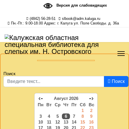
Версия для слабовидящих
(4842) 56-28-51
slbook@adm.kaluga.ru
Пн.-Пт.: 9.00-18.00 Адрес: г. Калуга ул. Поле Свободы. д. 36а
Поиск
Поиск
‹-
-›
Август 2026
Пн
Вт
Ср
Чт
Пт
Сб
Вс
1
2
3
4
5
6
7
8
9
10
11
12
13
14
15
16
17
18
19
20
21
22
23