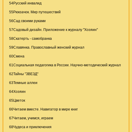
54
Русский инвалид
55
Рюкзачок. Мир путешествий
56
Сад своими руками
57
Садовый дизайн. Приложение к журналу "Хозяин"
58
Скатерть - самобранка
59
Славянка. Православный женский журнал
60
Смена
61
Социальная педагогика в России. Научно-методический журнал
62
Тайны "ЗВЕЗД"
63
Темные аллеи
64
Хозяин
65
Цветок
66
Читаем вместе. Навигатор в мире книг
67
Читаем, учимся, играем
68
Чудеса и приключения