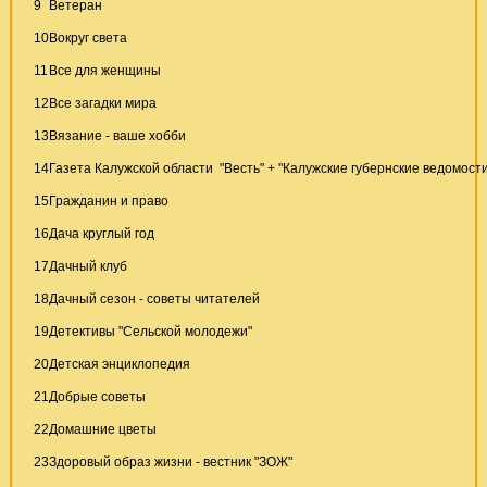
9
Ветеран
10
Вокруг света
11
Все для женщины
12
Все загадки мира
13
Вязание - ваше хобби
14
Газета Калужской области "Весть" + "Калужские губернские ведомости
15
Гражданин и право
16
Дача круглый год
17
Дачный клуб
18
Дачный сезон - советы читателей
19
Детективы "Сельской молодежи"
20
Детская энциклопедия
21
Добрые советы
22
Домашние цветы
23
Здоровый образ жизни - вестник "ЗОЖ"