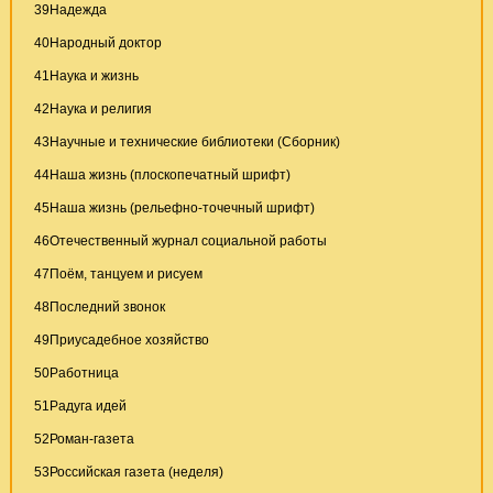
39
Надежда
40
Народный доктор
41
Наука и жизнь
42
Наука и религия
43
Научные и технические библиотеки (Сборник)
44
Наша жизнь (плоскопечатный шpифт)
45
Наша жизнь (рельефно-точечный шрифт)
46
Отечественный журнал социальной работы
47
Поём, танцуем и рисуем
48
Последний звонок
49
Приусадебное хозяйство
50
Работница
51
Радуга идей
52
Роман-газета
53
Российская газета (неделя)