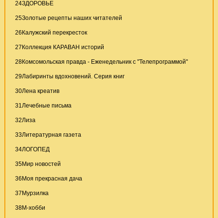
24
ЗДОРОВЬЕ
25
Золотые рецепты наших читателей
26
Калужский перекресток
27
Коллекция КАРАВАН историй
28
Комсомольская правда - Еженедельник с "Телепрограммой"
29
Лабиринты вдохновений. Серия книг
30
Лена креатив
31
Лечебные письма
32
Лиза
33
Литературная газета
34
ЛОГОПЕД
35
Мир новостей
36
Моя прекрасная дача
37
Мурзилка
38
М-хобби