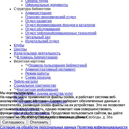
Охрана труда
Официальные документы
Структура библиотеки
Администрация
Планово-экономический отдел
Отдел развития
Отдел формирования фондов и каталогов
Отдел обслуживания
Отдел тифлоинформационных технологий
Читальный зал
Издательский отдел
Клубы
Центры
Издательская деятельность
">
В помощь библиотекарю
Визитная карточка
">
Правила пользования библиотекой
Административный регламент
Режим работы
Схема проезда
Тифло-каталог
Социальное партнерство
">
Контактная информация
Мы используем куки
Мы используем куки
Независимая оценка качества услуг
На нашем сайте применяются файлы cookie, и работает система веб-
На нашем сайте применяются файлы cookie, и работает система веб-
Поиск
аналитики «Яндекс Метрика».Сервис собирает обезличенные данные о
аналитики «Яндекс Метрика».Сервис собирает обезличенные данные о
">
Противодействие терроризму
посетителях, размещая cookie-файлы на их устройствах. Это не позволяет
посетителях, размещая cookie-файлы на их устройствах. Это не позволяет
(4842) 56-28-51
установить вашу личность, однако помогает нам совершенствовать
установить вашу личность, однако помогает нам совершенствовать
slbook@adm.kaluga.ru
функционал и удобство сайта. Продолжая пользоваться сайтом, вы даёте
функционал и удобство сайта. Продолжая пользоваться сайтом, вы даёте
Пн.-Пт.: 9.00-18.00 Адрес: г. Калуга ул. Поле Свободы. д. 36а
согласие на обработку Ваших обезличенных данных.
согласие на обработку Ваших обезличенных данных.
Соглашаюсь
Соглашаюсь
Отклонить
Отклонить
Согласие на обработку персональных данных
Согласие на обработку персональных данных
Политика кофиденциальности
Политика кофиденциальности