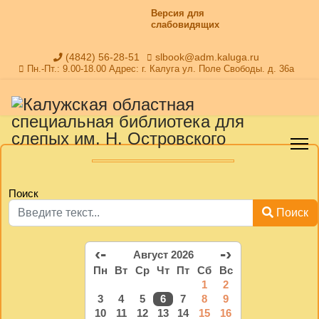
Версия для
слабовидящих
(4842) 56-28-51
slbook@adm.kaluga.ru
Пн.-Пт.: 9.00-18.00 Адрес: г. Калуга ул. Поле Свободы. д. 36а
Поиск
Поиск
‹-
-›
Август 2026
Пн
Вт
Ср
Чт
Пт
Сб
Вс
1
2
3
4
5
6
7
8
9
10
11
12
13
14
15
16