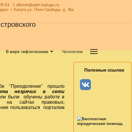
28-51
slbook@adm.kaluga.ru
Адрес: г. Калуга ул. Поле Свободы. д. 36а
В мире тифлотехники
Читателям
Полезные ссылки
бе "Преодоление" прошло
та незрячих в сети
тели были обучены работе в
е на сайтах правовых,
ение пользоваться порталом