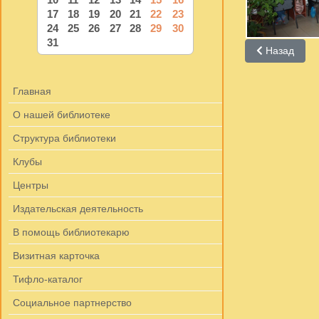
17
18
19
20
21
22
23
24
25
26
27
28
29
30
31
Предыдущий: 
Назад
Главная
О нашей библиотеке
Структура библиотеки
Клубы
Центры
Издательская деятельность
В помощь библиотекарю
Визитная карточка
Тифло-каталог
Социальное партнерство