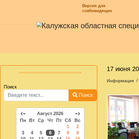
Версия для
слабовидящих
17 июня 20
Информация
Поиск
Поиск
‹-
-›
Август 2026
Пн
Вт
Ср
Чт
Пт
Сб
Вс
1
2
3
4
5
6
7
8
9
10
11
12
13
14
15
16