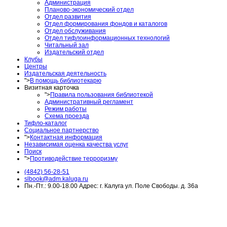
Администрация
Планово-экономический отдел
Отдел развития
Отдел формирования фондов и каталогов
Отдел обслуживания
Отдел тифлоинформационных технологий
Читальный зал
Издательский отдел
Клубы
Центры
Издательская деятельность
">
В помощь библиотекарю
Визитная карточка
">
Правила пользования библиотекой
Административный регламент
Режим работы
Схема проезда
Тифло-каталог
Социальное партнерство
">
Контактная информация
Независимая оценка качества услуг
Поиск
">
Противодействие терроризму
(4842) 56-28-51
slbook@adm.kaluga.ru
Пн.-Пт.: 9.00-18.00 Адрес: г. Калуга ул. Поле Свободы. д. 36а