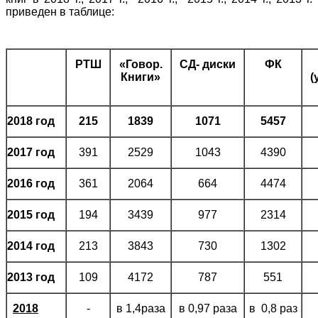
приведен в таблице:
РТШ
«Говор.
СД- диски
ФК
Книги»
(
2018 год
215
1839
1071
5457
2017 год
391
2529
1043
4390
2016 год
361
2064
664
4474
2015 год
194
3439
977
2314
2014 год
213
3843
730
1302
2013 год
109
4172
787
551
2018
-
в 1,4раза
в 0,97 раза
в 0,8 раз