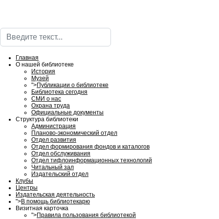
Поиск
Главная
О нашей библиотеке
История
Музей
">
Публикации о библиотеке
Библиотека сегодня
СМИ о нас
Охрана труда
Официальные документы
Структура библиотеки
Администрация
Планово-экономический отдел
Отдел развития
Отдел формирования фондов и каталогов
Отдел обслуживания
Отдел тифлоинформационных технологий
Читальный зал
Издательский отдел
Клубы
Центры
Издательская деятельность
">
В помощь библиотекарю
Визитная карточка
">
Правила пользования библиотекой