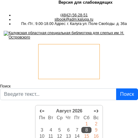
Версия для слабовидящих
(4842) 56-28-51
slbook@adm.kaluga.ru
Пн.-Пт.: 9.00-18.00 Адрес: г. Калуга ул. Поле Свободы. д. 36а
Поиск
Поиск
‹-
-›
Август 2026
Пн
Вт
Ср
Чт
Пт
Сб
Вс
1
2
3
4
5
6
7
8
9
10
11
12
13
14
15
16