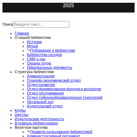
2025
ИнфоЦентр
Поиск
Главная
О нашей библиотеке
История
Музей
">
Публикации о библиотеке
Библиотека сегодня
СМИ о нас
Охрана труда
Официальные документы
Структура библиотеки
Администрация
Планово-экономический отдел
Отдел развития
Отдел формирования фондов и каталогов
Отдел обслуживания
Отдел тифлоинформационных технологий
Читальный зал
Издательский отдел
Клубы
Центры
Издательская деятельность
В помощь библиотекарю
Визитная карточка
">
Правила пользования библиотекой
Административный регламент