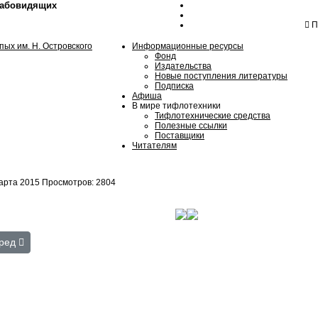
лабовидящих
Пн
Информационные ресурсы
Фонд
Издательства
Новые поступления литературы
Подписка
Афиша
В мире тифлотехники
Тифлотехнические средства
Полезные ссылки
Поставщики
Читателям
арта 2015
Просмотров: 2804
етский конкурс "ПДД в жизни детей"
дующий: февраль 2015 год
ред