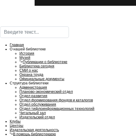
Поиск
Главная
О нашей библиотеке
История
Музей
">
Публикации о библиотеке
Библиотека сегодня
СМИ о нас
Охрана труда
Официальные документы
Структура библиотеки
Администрация
Планово-экономический отдел
Отдел развития
Отдел формирования фондов и каталогов
Отдел обслуживания
Отдел тифлоинформационных технологий
Читальный зал
Издательский отдел
Клубы
Центры
Издательская деятельность
">
В помощь библиотекарю