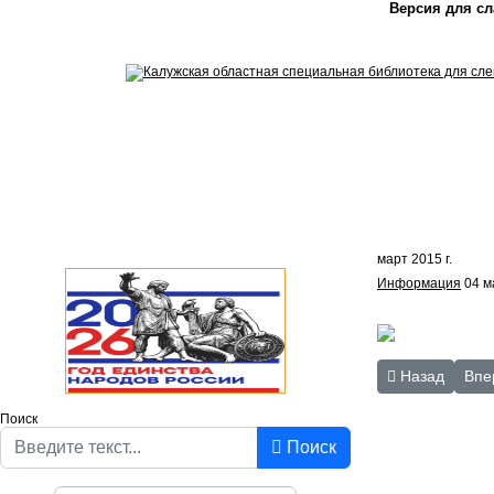
Версия для с
март 2015 г.
Информация
04 м
Предыдущий: Д
Сле
Назад
Впе
Поиск
Поиск