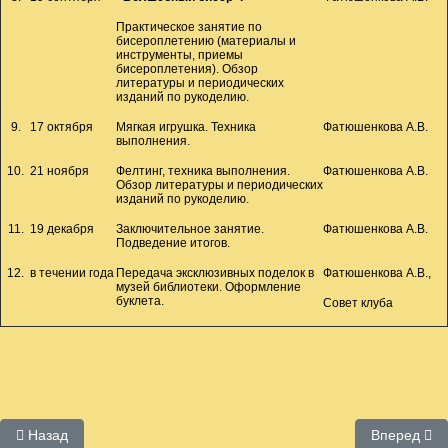
Практическое занятие по
бисероплетению (материалы и
инструменты, приемы
бисероплетения). Обзор
литературы и периодических
изданий по рукоделию.
9.
17 октября
Мягкая игрушка. Техника
Фатюшенкова А.В.
выполнения.
10.
21 ноября
Фелтинг, техника выполнения.
Фатюшенкова А.В.
Обзор литературы и периодических
изданий по рукоделию.
11.
19 декабря
Заключительное занятие.
Фатюшенкова А.В.
Подведение итогов.
12.
в течении года
Передача эксклюзивных поделок в
Фатюшенкова А.В.,
музей библиотеки. Оформление
буклета.
Совет клуба
Предыдущий: Планы клуба "Затейница"
Следующий:
Назад
Вперед