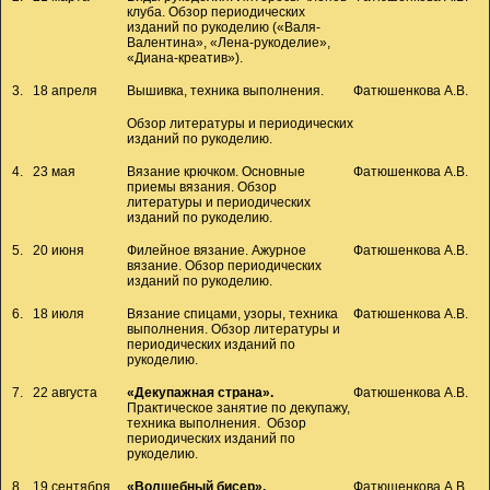
клуба. Обзор периодических
изданий по рукоделию («Валя-
Валентина», «Лена-рукоделие»,
«Диана-креатив»).
3.
18 апреля
Вышивка, техника выполнения.
Фатюшенкова А.В.
Обзор литературы и периодических
изданий по рукоделию.
4.
23 мая
Вязание крючком. Основные
Фатюшенкова А.В.
приемы вязания. Обзор
литературы и периодических
изданий по рукоделию.
5.
20 июня
Филейное вязание. Ажурное
Фатюшенкова А.В.
вязание. Обзор периодических
изданий по рукоделию.
6.
18 июля
Вязание спицами, узоры, техника
Фатюшенкова А.В.
выполнения. Обзор литературы и
периодических изданий по
рукоделию.
7.
22 августа
«Декупажная страна».
Фатюшенкова А.В.
Практическое занятие по декупажу,
техника выполнения. Обзор
периодических изданий по
рукоделию.
8.
19 сентября
«Волшебный бисер».
Фатюшенкова А.В.