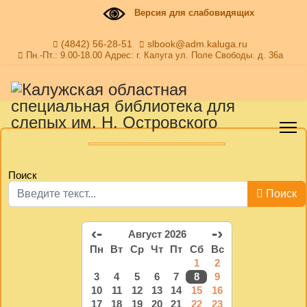
Версия для слабовидящих
(4842) 56-28-51
slbook@adm.kaluga.ru
Пн.-Пт.: 9.00-18.00 Адрес: г. Калуга ул. Поле Свободы. д. 36а
Поиск
Поиск
‹-
-›
Август 2026
Пн
Вт
Ср
Чт
Пт
Сб
Вс
1
2
3
4
5
6
7
8
9
10
11
12
13
14
15
16
17
18
19
20
21
22
23