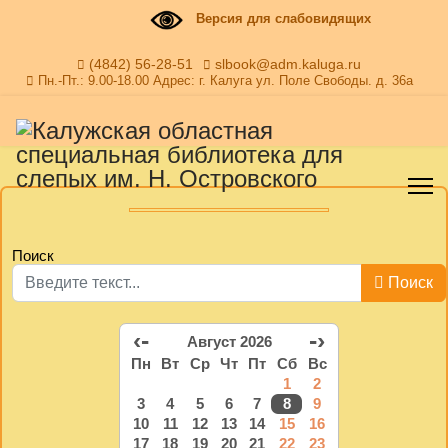
Версия для слабовидящих
(4842) 56-28-51
slbook@adm.kaluga.ru
Пн.-Пт.: 9.00-18.00 Адрес: г. Калуга ул. Поле Свободы. д. 36а
Поиск
Поиск
‹-
-›
Август 2026
Пн
Вт
Ср
Чт
Пт
Сб
Вс
1
2
3
4
5
6
7
8
9
10
11
12
13
14
15
16
17
18
19
20
21
22
23