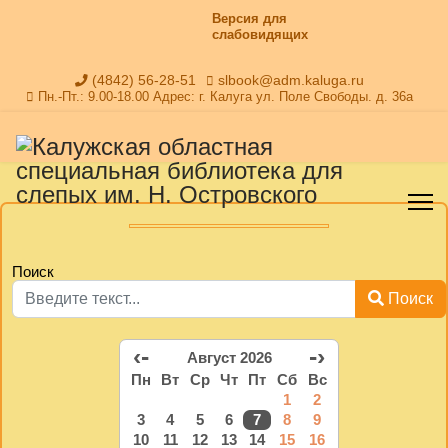
Версия для
слабовидящих
(4842) 56-28-51
slbook@adm.kaluga.ru
Пн.-Пт.: 9.00-18.00 Адрес: г. Калуга ул. Поле Свободы. д. 36а
Поиск
Поиск
‹-
-›
Август 2026
Пн
Вт
Ср
Чт
Пт
Сб
Вс
1
2
3
4
5
6
7
8
9
10
11
12
13
14
15
16