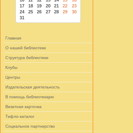
17
18
19
20
21
22
23
24
25
26
27
28
29
30
31
Главная
О нашей библиотеке
Структура библиотеки
Клубы
Центры
Издательская деятельность
В помощь библиотекарю
Визитная карточка
Тифло-каталог
Социальное партнерство