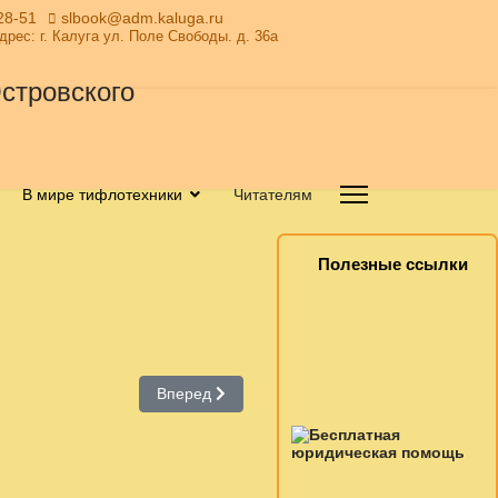
28-51
slbook@adm.kaluga.ru
Адрес: г. Калуга ул. Поле Свободы. д. 36а
В мире тифлотехники
Читателям
Полезные ссылки
Следующий: Май 2018 г.
Вперед