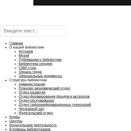
Поиск
Главная
О нашей библиотеке
История
Музей
Публикации о библиотеке
Библиотека сегодня
СМИ о нас
Охрана труда
Официальные документы
Структура библиотеки
Администрация
Планово-экономический отдел
Отдел развития
Отдел формирования фондов и каталогов
Отдел обслуживания
Отдел тифлоинформационных технологий
Читальный зал
Издательский отдел
Клубы
Центры
Издательская деятельность
В помощь библиотекарю