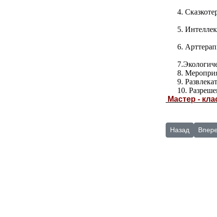
4. Сказкоте
5. Интелле
6. Арттерап
7.Экологич
8. Меропри
9. Развлек
10. Разреш
Мастер - кла
Предыдущий: 
Следу
Назад
Впер