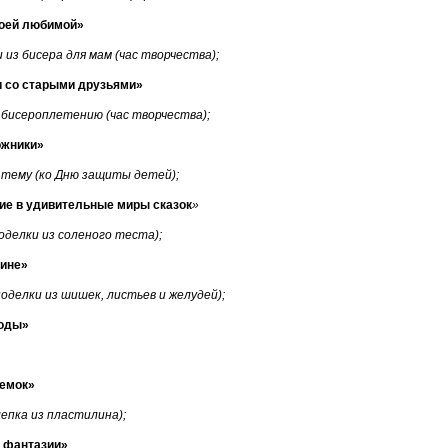
оей любимой»
 из бисера для мам (час творчества);
и со старыми друзьями»
о бисероплетению (час творчества);
ожники»
 тему (ко Дню защиты детей);
ие в удивительные миры сказок
»
оделки из соленого теста);
зине»
поделки из шишек, листьев и желудей);
оды»
ремок»
лепка из пластилина);
 фантазии»