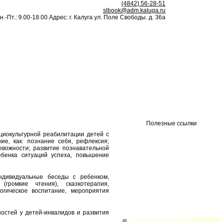
(4842) 56-28-51
slbook@adm.kaluga.ru
н.-Пт.: 9.00-18.00 Адрес: г. Калуга ул. Поле Свободы. д. 36а
Полезные ссылки
оциокультурной реабилитации детей с
е, как: познание себя, рефлексия;
ревожности; развитие познавательной
ебенка ситуаций успеха, повышение
дивидуальные беседы с ребенком,
громкие чтения), сказкотерапия,
огическое воспитание, мероприятия
остей у детей-инвалидов и развития