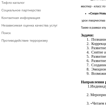
Тифло-каталог
мастер - класс п
Социальное партнерство
«Скоро Нов
Контактная информация
у
рок творчества
Независимая оценка качества услуг
Также в рамках к
Поиск
Задачи:
1. Познание
Противодействие терроризму
2. Коррекци
3. Развитие
4. Снятие а
5. Развитие
6. Развити
7. Создани
8. Эмоциона
9. Возможн
Направления 
1.Индивиду
2. Меропри
3. «Читаем 