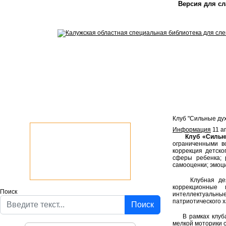
Версия для с
Клуб "Сильные ду
Информация
11 а
Клуб «Сильны
ограниченными в
коррекция детско
сферы ребенка; 
самооценки; эмоц
Клубная деятел
коррекционные 
Поиск
интеллектуальны
патриотического х
Поиск
В рамках клуб
мелкой моторики 