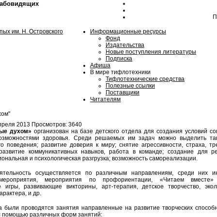
лабовидящих
П
Информационные ресурсы
Фонд
Издательства
Новые поступления литературы
Подписка
Афиша
В мире тифлотехники
Тифлотехнические средства
Полезные ссылки
Поставщики
Читателям
хом"
преля 2013
Просмотров: 3640
е духом»
организован на базе детского отдела для создания условий с
озможностями здоровья. Среди решаемых им задач можно выделить таки
го поведения; развитие доверия к миру; снятие агрессивности, страха, т
развитие коммуникативных навыков, работа в команде; создание для р
иональная и психологическая разгрузка; возможность самореализации.
ьность осуществляется по различным направлениям, среди них ин
мероприятия, мероприятия по профориентации, «Читаем вместе» (
е игры, развивающие викторины, арт-терапия, детское творчество, экол
арактера, и др.
а были проводятся занятия направленные на развитие творческих способн
с помощью различных форм занятий: