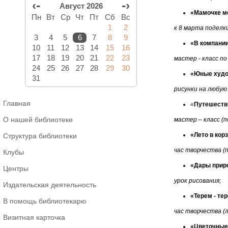
‹-
-›
Август 2026
«Мамочке м
Пн
Вт
Ср
Чт
Пт
Сб
Вс
1
2
к 8 марта поделки
3
4
5
6
7
8
9
«В компани
10
11
12
13
14
15
16
17
18
19
20
21
22
23
мастер - класс п
24
25
26
27
28
29
30
«Юные худ
31
рисунки на любую
Главная
«
Путешеств
О нашей библиотеке
мастер – класс (п
«Лето в кор
Структура библиотеки
час творчества (
Клубы
«Дары прир
Центры
урок рисования;
Издательская деятельность
«Терем - те
В помощь библиотекарю
час творчества (
Визитная карточка
«Цветочные