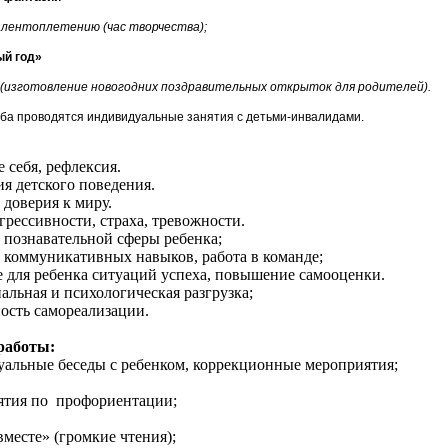
о лентоплетению (час творчества);
ый год»
 (изготовление новогодних поздравительных открыток для родителей).
луба проводятся индивидуальные занятия с детьми-инвалидами.
 себя, рефлексия.
я детского поведения.
 доверия к миру.
грессивности, страха, тревожности.
 познавательной сферы ребенка;
е коммуникативных навыков, работа в команде;
е для ребенка ситуаций успеха, повышение самооценки.
льная и психологическая разгрузка;
ость самореализации.
работы:
альные беседы с ребенком, коррекционные мероприятия;
ятия по профориентации;
вместе» (громкие чтения);