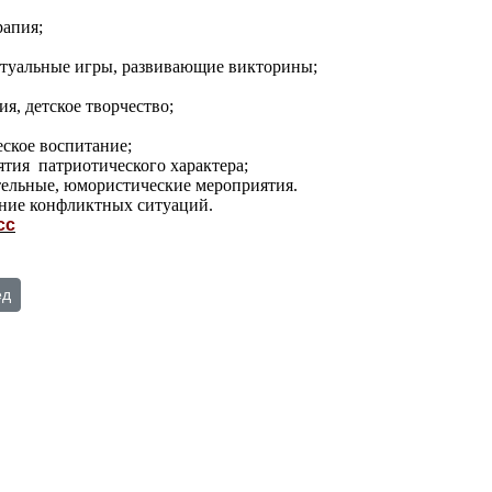
рапия;
ктуальные игры, развивающие викторины;
ия, детское творчество;
еское воспитание;
ятия патриотического характера;
ательные, юмористические мероприятия.
ение конфликтных ситуаций.
сс
Секция "Калужские однолюбы"
ющий: Центр толерантности
ед