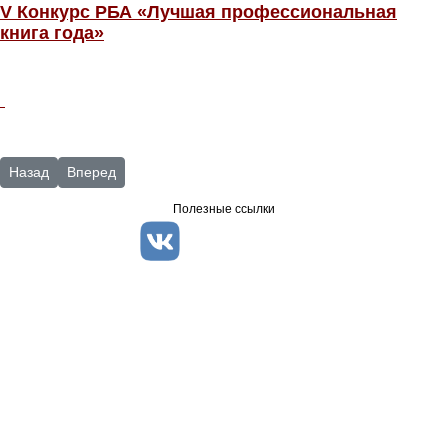
V Конкурс РБА «Лучшая профессиональная
книга года»
Предыдущий: Организационно-методический отдел
Следующий: Клуб «Преодоление»
Назад
Вперед
Полезные ссылки