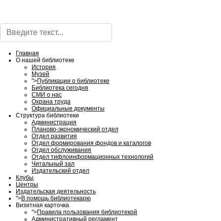
Поиск
Главная
О нашей библиотеке
История
Музей
">
Публикации о библиотеке
Библиотека сегодня
СМИ о нас
Охрана труда
Официальные документы
Структура библиотеки
Администрация
Планово-экономический отдел
Отдел развития
Отдел формирования фондов и каталогов
Отдел обслуживания
Отдел тифлоинформационных технологий
Читальный зал
Издательский отдел
Клубы
Центры
Издательская деятельность
">
В помощь библиотекарю
Визитная карточка
">
Правила пользования библиотекой
Административный регламент