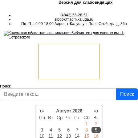
Версия для слабовидящих
(4842) 56-28-51
slbook@adm.kaluga.ru
Пн.-Пт.: 9.00-18.00 Адрес: г. Калуга ул. Поле Свободы. д. 36а
Поиск
Поиск
‹-
-›
Август 2026
Пн
Вт
Ср
Чт
Пт
Сб
Вс
1
2
3
4
5
6
7
8
9
10
11
12
13
14
15
16