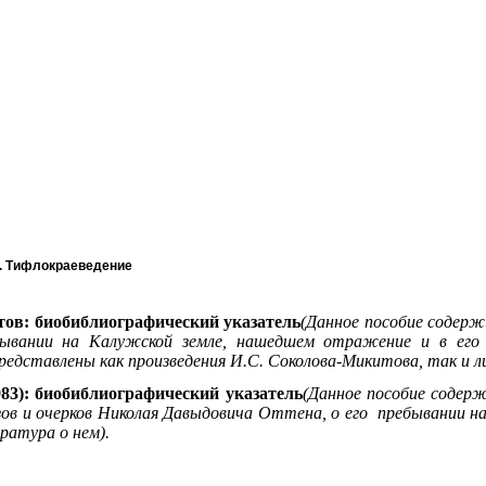
в. Тифлокраеведение
тов:
биобиблиографический указатель
(Данное пособие содерж
бывании на Калужской земле, нашедшем отражение и в его
представлены как произведения И.С. Соколова-Микитова, так и л
983): биобиблиографический указатель
(Данное пособие содер
зов и очерков Николая Давыдовича Оттена, о его пребывании на
ратура о нем).