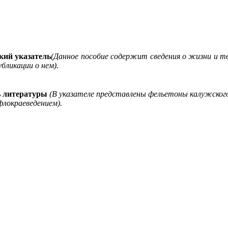
кий указатель
(Данное пособие содержит сведения о жизни и т
бликации о нем).
ь литературы
(В указателе представлены фельетоны калужского
локраеведением).