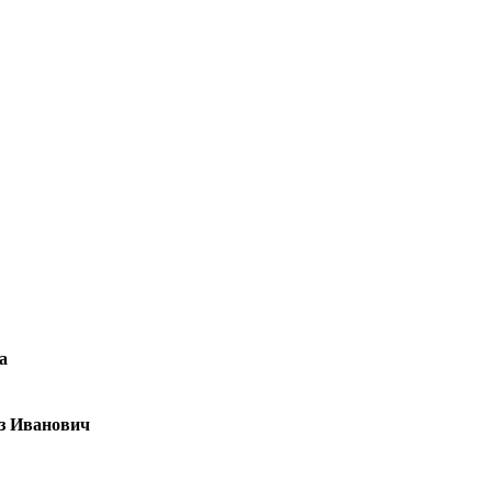
а
оз Иванович