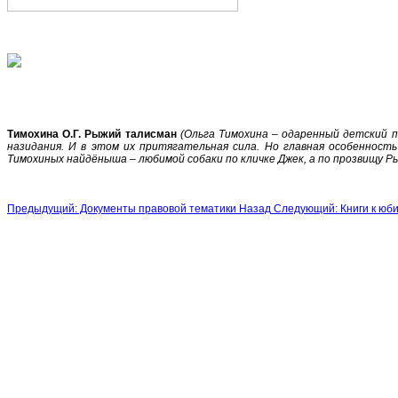
Тимохина О.Г. Рыжий талисман
(Ольга Тимохина – одаренный детский п
назидания. И в этом их притягательная сила. Но главная особенност
Тимохиных найдёныша – любимой собаки по кличке Джек, а по прозвищу 
Предыдущий: Документы правовой тематики
Назад
Следующий: Книги к ю