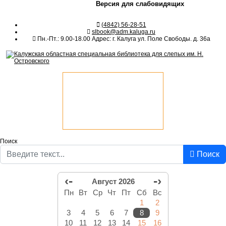
Версия для слабовидящих
(4842) 56-28-51
slbook@adm.kaluga.ru
Пн.-Пт.: 9.00-18.00 Адрес: г. Калуга ул. Поле Свободы. д. 36а
Поиск
Поиск
‹-
-›
Август 2026
Пн
Вт
Ср
Чт
Пт
Сб
Вс
1
2
3
4
5
6
7
8
9
10
11
12
13
14
15
16