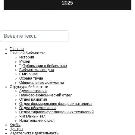
2025
ИнфоЦентр
Поиск
Главная
О нашей библиотеке
История
Музей
">
Публикации о библиотеке
Библиотека сегодня
СМИ о нас
Охрана труда
Официальные документы
Структура библиотеки
Администрация
Планово-экономический отдел
Отдел развития
Отдел формирования фондов и каталогов
Отдел обслуживания
Отдел тифлоинформационных технологий
Читальный зал
Издательский отдел
Клубы
Центры
Издательская деятельность