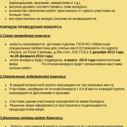
(карандашами, красками, акварелями и т.д.);
рисунок должен соответствовать теме конкурса;
количество творческих работ присланных от одного участника не
больше трех;
все присланные на конкурс рисунки не возвращаются.
ПОРЯДОК ПРОВЕДЕНИЯ КОНКУРСА
1.Сроки проведения конкурса
:
работы принимаются детским отделом ГКУК КО «Областная
специальная библиотека для слепых им.Н.Островского» по адресу:
г.Калуга, ул.Поле Свободы, д.36а (тел. 225-713)
с 1 декабря 2013 года
по 28 февраля 2014 года;
итоги конкурса будут подведены
в марте 2014 года
компетентным
жюри. По итогам конкурса будет организована выставка
лучших работ.
2.Определение победителей конкурса:
В каждой возрастной группе присуждаются три призовых места.
Участники, занявшие по итогам Конкурса I, II и III место в каждой группе,
награждаются Дипломами и призами.
Система оценки участников определяется жюри Конкурса.
Решение жюри оформляется протоколом и подписывается
председателем жюри.
3.
Критерии отбора работ Конкурса
:
Работы участников Конкурса оцениваются по следующим критериям: