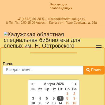
Версия для
слабовидящих
(4842) 56-28-51
slbook@adm.kaluga.ru
Пн.-Пт.: 9.00-18.00 Адрес: г. Калуга ул. Поле Свободы. д. 36а
Поиск
Поиск
‹-
-›
Август 2026
Пн
Вт
Ср
Чт
Пт
Сб
Вс
1
2
3
4
5
6
7
8
9
10
11
12
13
14
15
16