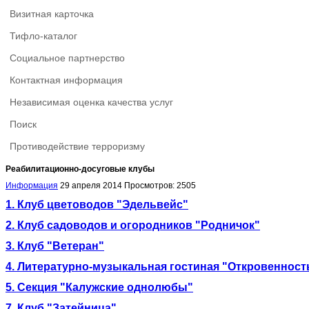
Визитная карточка
Тифло-каталог
Социальное партнерство
Контактная информация
Независимая оценка качества услуг
Поиск
Противодействие терроризму
Реабилитационно-досуговые клубы
Информация
29 апреля 2014
Просмотров: 2505
1. Клуб цветоводов "Эдельвейс"
2. Клуб садоводов и огородников "Родничок"
3. Клуб "Ветеран"
4. Литературно-музыкальная гостиная "Откровенност
5. Секция "Калужские однолюбы"
7. Клуб "Затейница"