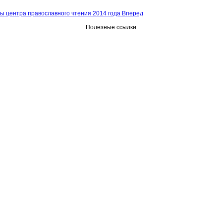
ы центра православного чтения 2014 года
Вперед
Полезные ссылки