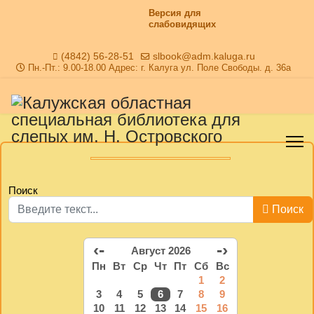
Версия для
слабовидящих
(4842) 56-28-51
slbook@adm.kaluga.ru
Пн.-Пт.: 9.00-18.00 Адрес: г. Калуга ул. Поле Свободы. д. 36а
Поиск
Поиск
‹-
-›
Август 2026
Пн
Вт
Ср
Чт
Пт
Сб
Вс
1
2
3
4
5
6
7
8
9
10
11
12
13
14
15
16