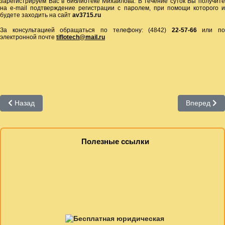
зарегистрируем Вас в библиотеке Михайлова. В течение суток Вы получите
на е-mail подтверждение регистрации с паролем, при помощи которого и
будете заходить на сайт
av
3715.
ru
За консультацией обращаться по телефону: (4842)
22-57-66
или по
электронной почте
tiflotech
@
mail
.
ru
Предыдущий: Успение
Следующий:
Назад
Вперед
Полезные ссылки