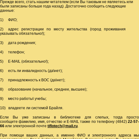
Прежде всего, стать нашим читателем (если Вы таковым не являетесь или
были записаны больше года назад). Достаточно сообщить следующие
данные:
1) ФИО;
2) адрес регистрации по месту жительства (город проживания
указывать обязательно!);
3) дата рождения;
4) телефон;
5) Е-МАIL (обязательно!);
6) есть ли инвалидность (да\нет);
7) принадлежность к ВОС (да\нет);
8) образование (начальное, среднее, высшее);
9) место работы\ учебы;
10) владеете ли системой Брайля.
Если Вы уже записаны в библиотеке для слепых, тогда просто
сообщите фамилию, имя, отчество и E-MAIL также по телефону (4842)
22-57-
66
или электронной почте
tiflotech
@
mail
.
ru
.
При помощи ваших данных, а именно ФИО и электронного адреса мы