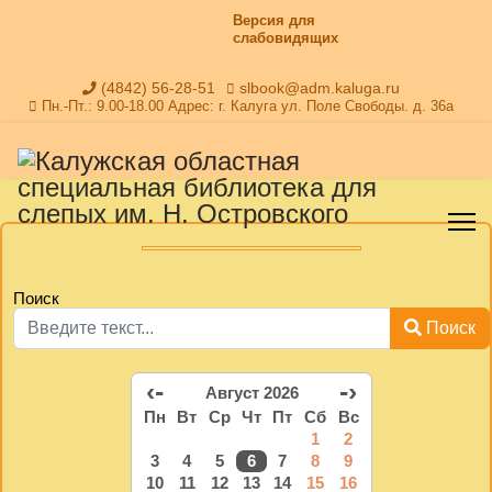
Версия для
слабовидящих
(4842) 56-28-51
slbook@adm.kaluga.ru
Пн.-Пт.: 9.00-18.00 Адрес: г. Калуга ул. Поле Свободы. д. 36а
Поиск
Поиск
‹-
-›
Август 2026
Пн
Вт
Ср
Чт
Пт
Сб
Вс
1
2
3
4
5
6
7
8
9
10
11
12
13
14
15
16