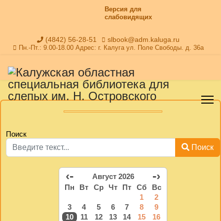
Версия для
слабовидящих
(4842) 56-28-51
slbook@adm.kaluga.ru
Пн.-Пт.: 9.00-18.00 Адрес: г. Калуга ул. Поле Свободы. д. 36а
Поиск
Поиск
‹-
-›
Август 2026
Пн
Вт
Ср
Чт
Пт
Сб
Вс
1
2
3
4
5
6
7
8
9
10
11
12
13
14
15
16