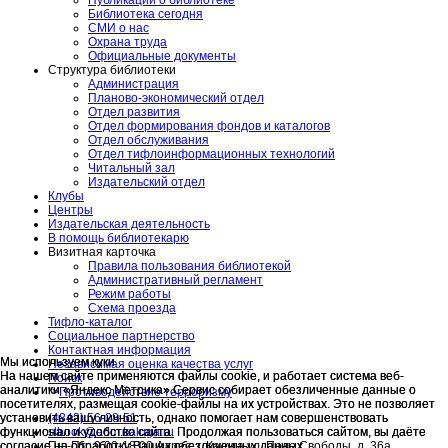
Библиотека сегодня
СМИ о нас
Охрана труда
Официальные документы
Структура библиотеки
Администрация
Планово-экономический отдел
Отдел развития
Отдел формирования фондов и каталогов
Отдел обслуживания
Отдел тифлоинформационных технологий
Читальный зал
Издательский отдел
Клубы
Центры
Издательская деятельность
В помощь библиотекарю
Визитная карточка
Правила пользования библиотекой
Административный регламент
Режим работы
Схема проезда
Тифло-каталог
Социальное партнерство
Контактная информация
Мы используем куки
Мы используем куки
Независимая оценка качества услуг
На нашем сайте применяются файлы cookie, и работает система веб-
На нашем сайте применяются файлы cookie, и работает система веб-
Поиск
аналитики «Яндекс Метрика».Сервис собирает обезличенные данные о
аналитики «Яндекс Метрика».Сервис собирает обезличенные данные о
">
Противодействие терроризму
посетителях, размещая cookie-файлы на их устройствах. Это не позволяет
посетителях, размещая cookie-файлы на их устройствах. Это не позволяет
(4842) 56-28-51
установить вашу личность, однако помогает нам совершенствовать
установить вашу личность, однако помогает нам совершенствовать
slbook@adm.kaluga.ru
функционал и удобство сайта. Продолжая пользоваться сайтом, вы даёте
функционал и удобство сайта. Продолжая пользоваться сайтом, вы даёте
Пн.-Пт.: 9.00-18.00 Адрес: г. Калуга ул. Поле Свободы. д. 36а
согласие на обработку Ваших обезличенных данных.
согласие на обработку Ваших обезличенных данных.