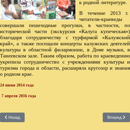
к родной литературе.
В течение 2013 г.
читатели-краеведы
совершали пешеходные прогулки, в частности, по
исторической части (экскурсия «Калуга купеческая»)
благодаря сотрудничеству с турфирмой «Калужский
край», а также посещали концерты калужских деятелей
культуры в областной филармонии, в Доме музыки, в
Танеевском зале. Таким образом, работа по краеведению
укрепила сотрудничество с учреждениями культуры и
туризма города и области, расширяла кругозор и знания
о родном крае.
24 июня 2014 года
7 апреля 2016 года
Предыдущий: Клуб садоводов и огородников "Родничок"
Следующий:
Назад
Вперед