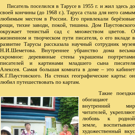
Писатель поселился в Тарусе в 1955 г. и жил здесь до
своей кончины (до 1968 г.). Таруса стала для него самым
любимым местом в России. Его привлекали берёзовые
рощи, тихие заводи, покой, тишина. Дом Паустовского
окружает тенистый сад с множеством цветов. О
жизненном и творческом пути писателя, о его вкладе в
развитие Тарусы рассказала научный сотрудник музея
Н.И.Шеметова. Внутреннее убранство дома весьма
скромное: деревянные стены украшены портретами
писателей и картинами младшего сына писателя
Алексея. Самая большая комната в доме – это кабинет
К.Г.Паустовского. На стенах географические карты: он
любил путешествовать по картам.
Такие поездк
обогащают
внутренний мир
читателей, укрепляют
любовь к родной
земле, воспитывают
художественный вкус