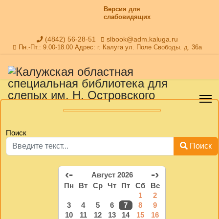
Версия для
слабовидящих
(4842) 56-28-51
slbook@adm.kaluga.ru
Пн.-Пт.: 9.00-18.00 Адрес: г. Калуга ул. Поле Свободы. д. 36а
Поиск
Поиск
‹-
-›
Август 2026
Пн
Вт
Ср
Чт
Пт
Сб
Вс
1
2
3
4
5
6
7
8
9
10
11
12
13
14
15
16