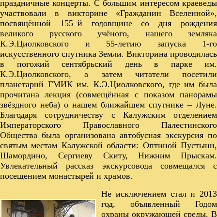
праздничные концерты. С большим интересом краеведы
участвовали в викторине «Гражданин Вселенной»,
посвящённой 155–й годовщине со дня рождения
великого русского учёного, нашего земляка
К.Э.Циолковского и 55-летию запуска 1-го
искусственного спутника Земли. Викторина проводилась
в погожий сентябрьский день в парке им.
К.Э.Циолковского, а затем читатели посетили
планетарий ГМИК им. К.Э.Циолковского, где им была
прочитана лекция (совмещённая с показом панорамы
звёздного неба) о нашем ближайшем спутнике – Луне.
Благодаря сотрудничеству с Калужским отделением
Императорского Православного Палестинского
Общества была организована автобусная экскурсия по
святым местам Калужской области: Оптиной Пустыни,
Шамордино, Сергиеву Скиту, Нижним Прыскам.
Увлекательный рассказ экскурсовода совмещался с
посещением монастырей и храмов.
Не исключением стал и 2013
год, объявленный Годом
охраны окружающей среды. В