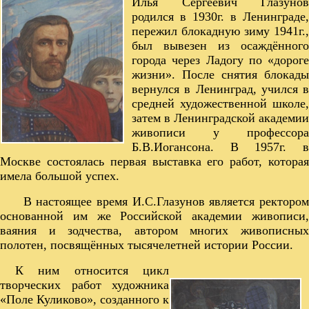
Илья Сергеевич Глазунов
родился в 1930г. в Ленинграде,
пережил блокадную зиму 1941г.,
был вывезен из осаждённого
города через Ладогу по «дороге
жизни». После снятия блокады
вернулся в Ленинград, учился в
средней художественной школе,
затем в Ленинградской академии
живописи у профессора
Б.В.Иогансона. В 1957г. в
Москве состоялась первая выставка его работ, которая
имела большой успех.
В настоящее время И.С.Глазунов является ректором
основанной им же Российской академии живописи,
ваяния и зодчества, автором многих живописных
полотен, посвящённых тысячелетней истории России.
К ним относится цикл
творческих работ художника
«Поле Куликово», созданного к