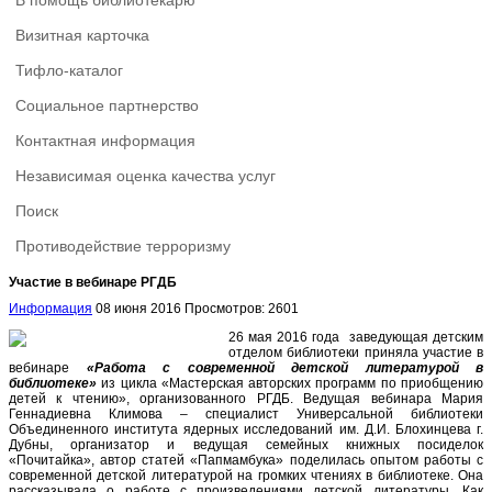
В помощь библиотекарю
Визитная карточка
Тифло-каталог
Социальное партнерство
Контактная информация
Независимая оценка качества услуг
Поиск
Противодействие терроризму
Участие в вебинаре РГДБ
Информация
08 июня 2016
Просмотров: 2601
26 мая 2016 года заведующая детским
отделом библиотеки приняла участие в
вебинаре
«Работа с современной детской литературой в
библиотеке»
из цикла «Мастерская авторских программ по приобщению
детей к чтению», организованного РГДБ. Ведущая вебинара Мария
Геннадиевна Климова – специалист Универсальной библиотеки
Объединенного института ядерных исследований им. Д.И. Блохинцева г.
Дубны, организатор и ведущая семейных книжных посиделок
«Почитайка», автор статей «Папмамбука» поделилась опытом работы с
современной детской литературой на громких чтениях в библиотеке. Она
рассказывала о работе с произведениями детской литературы. Как