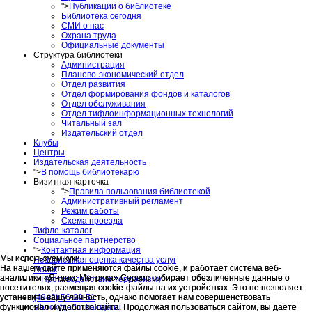
">
Публикации о библиотеке
Библиотека сегодня
СМИ о нас
Охрана труда
Официальные документы
Структура библиотеки
Администрация
Планово-экономический отдел
Отдел развития
Отдел формирования фондов и каталогов
Отдел обслуживания
Отдел тифлоинформационных технологий
Читальный зал
Издательский отдел
Клубы
Центры
Издательская деятельность
">
В помощь библиотекарю
Визитная карточка
">
Правила пользования библиотекой
Административный регламент
Режим работы
Схема проезда
Тифло-каталог
Социальное партнерство
">
Контактная информация
Мы используем куки
Мы используем куки
Независимая оценка качества услуг
На нашем сайте применяются файлы cookie, и работает система веб-
На нашем сайте применяются файлы cookie, и работает система веб-
Поиск
аналитики «Яндекс Метрика».Сервис собирает обезличенные данные о
аналитики «Яндекс Метрика».Сервис собирает обезличенные данные о
">
Противодействие терроризму
посетителях, размещая cookie-файлы на их устройствах. Это не позволяет
посетителях, размещая cookie-файлы на их устройствах. Это не позволяет
(4842) 56-28-51
установить вашу личность, однако помогает нам совершенствовать
установить вашу личность, однако помогает нам совершенствовать
slbook@adm.kaluga.ru
функционал и удобство сайта. Продолжая пользоваться сайтом, вы даёте
функционал и удобство сайта. Продолжая пользоваться сайтом, вы даёте