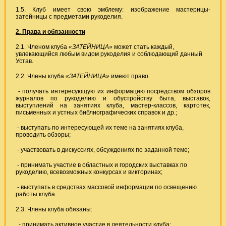
1.5. Клуб имеет свою эмблему: изображение мастерицы-
затейницы с предметами рукоделия.
2. Права и обязанности
2.1. Членом клуба
«ЗАТЕЙНИЦА»
может стать каждый,
увлекающийся любым видом рукоделия и соблюдающий данный
Устав.
2.2. Члены клуба
«ЗАТЕЙНИЦА»
имеют право:
-
получать интересующую их информацию посредством обзоров
журналов по рукоделию и обустройству быта, выставок,
выступлений на занятиях клуба, мастер-классов, картотек,
письменных и устных библиографических справок и др.;
- выступать по интересующей их теме на занятиях клуба,
проводить обзоры;
- участвовать в дискуссиях, обсуждениях по заданной теме;
- принимать участие в областных и городских выставках по
рукоделию, всевозможных конкурсах и викторинах;
- выступать в средствах массовой информации по освещению
работы клуба.
2.3. Члены клуба обязаны:
- принимать активное участие в деятельности клуба;