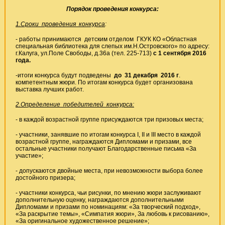
Порядок проведения конкурса:
1.Сроки проведения конкурса
:
- работы принимаются детским отделом ГКУК КО «Областная
специальная библиотека для слепых им.Н.Островского» по адресу:
г.Калуга, ул.Поле Свободы, д.36а (тел. 225-713)
с 1 сентября 2016
года.
-итоги конкурса будут подведены
до 31 декабря 2016 г
.
компетентным жюри. По итогам конкурса будет организована
выставка лучших работ.
2.Определение победителей конкурса:
- в каждой возрастной группе присуждаются три призовых места;
- участники, занявшие по итогам конкурса I, II и III место в каждой
возрастной группе, награждаются Дипломами и призами, все
остальные участники получают Благодарственные письма «За
участие»;
- допускаются двойные места, при невозможности выбора более
достойного призера;
- участники конкурса, чьи рисунки, по мнению жюри заслуживают
дополнительную оценку, награждаются дополнительными
Дипломами и призами по номинациям: «За творческий подход»,
«За раскрытие темы», «Симпатия жюри», За любовь к рисованию»,
«За оригинальное художественное решение»;