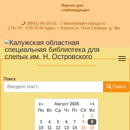
Версия для
слабовидящих
(4842) 56-28-51
slbook@adm.kaluga.ru
Пн.-Пт.: 9.00-18.00 Адрес: г. Калуга ул. Поле Свободы. д. 36а
Поиск
Поиск
‹-
-›
Август 2026
Пн
Вт
Ср
Чт
Пт
Сб
Вс
1
2
3
4
5
6
7
8
9
10
11
12
13
14
15
16