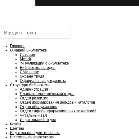
Поиск
Главная
О нашей библиотеке
История
Музей
">
Публикации о библиотеке
Библиотека сегодня
СМИ о нас
Охрана труда
Официальные документы
Структура библиотеки
Администрация
Планово-экономический отдел
Отдел развития
Отдел формирования фондов и каталогов
Отдел обслуживания
Отдел тифлоинформационных технологий
Читальный зал
Издательский отдел
Клубы
Центры
Издательская деятельность
В помощь библиотекарю