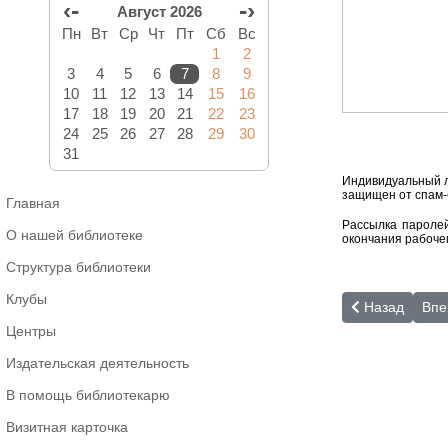
‹-
-›
Август 2026
Пн
Вт
Ср
Чт
Пт
Сб
Вс
1
2
3
4
5
6
7
8
9
10
11
12
13
14
15
16
17
18
19
20
21
22
23
24
25
26
27
28
29
30
31
Индивидуальный л
защищен от спам-б
Главная
Рассылка паролей
О нашей библиотеке
окончания рабоче
Структура библиотеки
Клубы
Предыдущий: Э
Сле
Назад
Впе
Центры
Издательская деятельность
В помощь библиотекарю
Визитная карточка