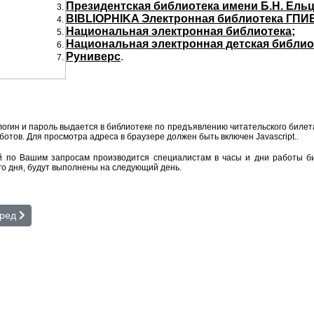
Президентская библиотека имени Б.Н. Ельц
BIBLIOPHIKA Электронная библиотека ГПИ
Национальная электронная библиотека;
Национальная электронная детская библио
Руниверс
.
огин и пароль выдается в библиотеке по предъявлению читательского билет
отов. Для просмотра адреса в браузере должен быть включен Javascript.
.
 по Вашим запросам производится специалистам в часы и дни работы би
го дня, будут выполнены на следующий день.
лектронная библиотечная система «ЛитРес: Библиотека»
дующий: Областной творческий конкурс детского рисунка
ред