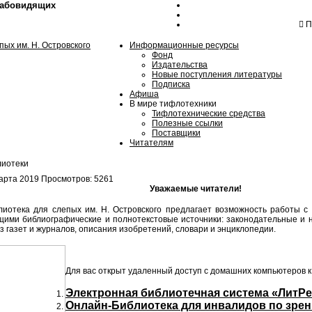
лабовидящих
Пн
Информационные ресурсы
Фонд
Издательства
Новые поступления литературы
Подписка
Афиша
В мире тифлотехники
Тифлотехнические средства
Полезные ссылки
Поставщики
Читателям
лиотеки
арта 2019
Просмотров: 5261
Уважаемые читатели!
иотека для слепых им. Н. Островского предлагает возможность работы с
щими библиографические и полнотекстовые источники: законодательные и 
из газет и журналов, описания изобретений,
словари и энциклопедии.
Для вас открыт удаленный доступ с домашних компьютеров 
Электронная библиотечная система «ЛитРе
Онлайн-Библиотека для инвалидов по зрен