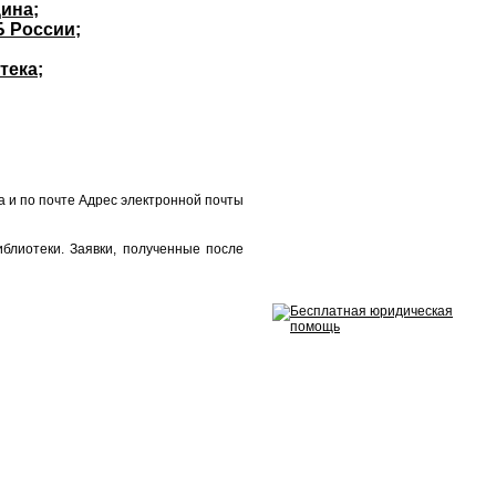
ина;
Б России;
тека;
а и по почте
Адрес электронной почты
блиотеки. Заявки, полученные после