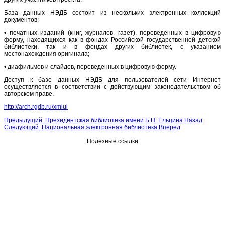
База данных НЭДБ состоит из нескольких электронных коллекций
документов:
• печатных изданий (книг, журналов, газет), переведенных в цифровую
форму, находящихся как в фондах Российской государственной детской
библиотеки, так и в фондах других библиотек, с указанием
местонахождения оригинала;
• диафильмов и слайдов, переведенных в цифровую форму.
Доступ к базе данных НЭДБ для пользователей сети Интернет
осуществляется в соответствии с действующим законодательством об
авторском праве.
http://arch.rgdb.ru/xmlui
Предыдущий: Президентская библиотека имени Б.Н. Ельцина
Назад
Следующий: Национальная электронная библиотека
Вперед
Полезные ссылки