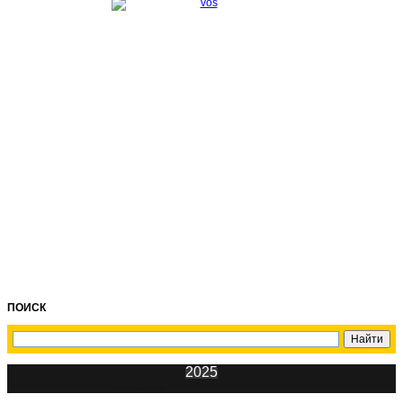
ПОИСК
2025
ИнфоЦентр