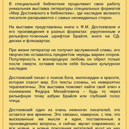
В специальной библиотеке продолжает свою работу
уникальная выставка литературы специальных форматов
«Мир Достоевского в библиотеке», где наследие великого
писателя раскрывается с самых неожиданных сторон.
На выставке представлены книги о Ф.М. Достоевском и
его произведения в разных форматах: укрупненным и
рельефно-точечным шрифтом Брайля, книги на СД-
дисках и флешкартах.
При жизни литератор не получил заслуженной славы, его
творчество оставалось предметом череды жарких споров.
Популярность и всенародную любовь он обрел только
после смерти, оставив после себя большое культурное
наследие.
Достоевский писал о поиске Бога, милосердии и красоте,
которая спасет мир. Его тексты сложны, но невероятно
терапевтичны. Эта выставка поможет найти свой ключ к
пониманию Федора Михайловича – будь то через
рельефную точку азбуки Брайля или глубокий голос
чтеца.
Достоевский один из очень немногих писателей, кто
остается вне времени. Это связано, наверное, с тем, что
высказанные им мысли и идеи, поставленные в
произведениях вопросы, и сейчас звучат современно, и
все новые, и новые поколения читателей ищут на них