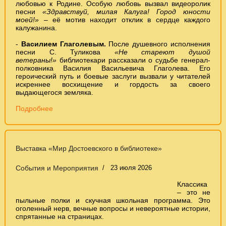
любовью к Родине. Особую любовь вызвал видеоролик
песни
«Здравствуй, милая Калуга! Город юности
моей!»
– её мотив находит отклик в сердце каждого
калужанина.
-
Василием Глаголевым.
После душевного исполнения
песни С. Туликова
«Не стареют душой
ветераны!»
библиотекари рассказали о судьбе генерал-
полковника Василия Васильевича Глаголева. Его
героический путь и боевые заслуги вызвали у читателей
искреннее восхищение и гордость за своего
выдающегося земляка.
Подробнее
Выставка «Мир Достоевского в библиотеке»
События и Мероприятия
23 июля 2026
Классика
– это не
пыльные полки и скучная школьная программа. Это
оголенный нерв, вечные вопросы и невероятные истории,
спрятанные на страницах.