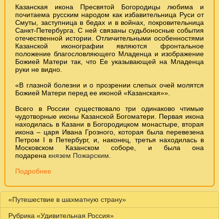
Казанская икона Пресвятой Богородицы любима и
почитаема русским народом как избавительница Руси от
Смуты, заступница в бедах и в войнах, покровительница
Санкт-Петербурга. С ней связаны судьбоносные события
отечественной истории. Отличительными особенностями
Казанской иконографии являются фронтальное
положение благословляющего Младенца и изображение
Божией Матери так, что Ее указывающей на Младенца
руки не видно.
«В глазной болезни и о прозрении слепых очей молятся
Божией Матери перед ее иконой «Казанская»».
Всего в России существовало три одинаково чтимые
чудотворные иконы Казанской Богоматери. Первая икона
находилась в Казани в Богородицком монастыре, вторая
икона – царя Ивана Грозного, которая была перевезена
Петром I в Петербург, и, наконец, третья находилась в
Московском Казанском соборе, и была она
подарена
князем Пожарским
.
Подробнее
«Путешествие в шахматную страну»
Рубрика «Удивительная Россия»