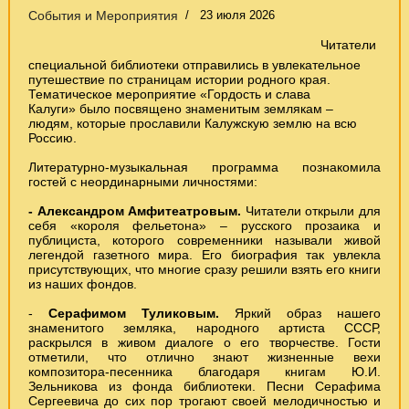
События и Мероприятия
23 июля 2026
Читатели
специальной библиотеки отправились в увлекательное
путешествие по страницам истории родного края.
Тематическое мероприятие «Гордость и слава
Калуги»
было посвящено знаменитым землякам –
людям, которые прославили Калужскую землю на всю
Россию.
Литературно-музыкальная программа познакомила
гостей с неординарными личностями:
- Александром Амфитеатровым.
Читатели открыли для
себя «короля фельетона» – русского прозаика и
публициста, которого современники называли живой
легендой газетного мира. Его биография так увлекла
присутствующих, что многие сразу решили взять его книги
из наших фондов.
-
Серафимом Туликовым.
Яркий образ нашего
знаменитого земляка, народного артиста СССР,
раскрылся в живом диалоге о его творчестве. Гости
отметили, что отлично знают жизненные вехи
композитора-песенника благодаря книгам Ю.И.
Зельникова из фонда библиотеки. Песни Серафима
Сергеевича до сих пор трогают своей мелодичностью и