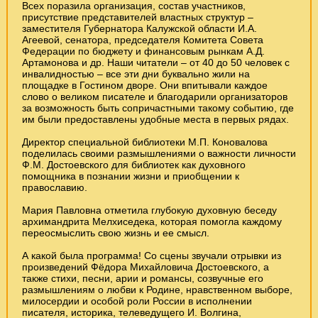
Всех поразила организация, состав участников,
присутствие представителей властных структур –
заместителя Губернатора Калужской области И.А.
Агеевой, сенатора, председателя Комитета Совета
Федерации по бюджету и финансовым рынкам А.Д.
Артамонова и др. Наши читатели – от 40 до 50 человек с
инвалидностью – все эти дни буквально жили на
площадке в Гостином дворе. Они впитывали каждое
слово о великом писателе и благодарили организаторов
за возможность быть сопричастными такому событию, где
им были предоставлены удобные места в первых рядах.
Директор специальной библиотеки М.П. Коновалова
поделилась своими размышлениями о важности личности
Ф.М. Достоевского для библиотек как духовного
помощника в познании жизни и приобщении к
православию.
Мария Павловна отметила глубокую духовную беседу
архимандрита Мелхиседека, которая помогла каждому
переосмыслить свою жизнь и ее смысл.
А какой была программа! Со сцены звучали отрывки из
произведений Фёдора Михайловича Достоевского, а
также стихи, песни, арии и романсы, созвучные его
размышлениям о любви к Родине, нравственном выборе,
милосердии и особой роли России в исполнении
писателя, историка, телеведущего И. Волгина,