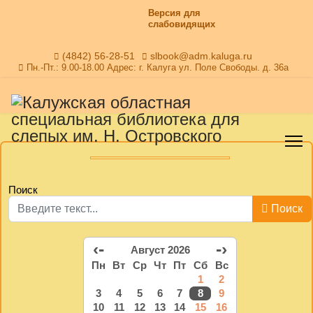
Версия для
слабовидящих
(4842) 56-28-51
slbook@adm.kaluga.ru
Пн.-Пт.: 9.00-18.00 Адрес: г. Калуга ул. Поле Свободы. д. 36а
Поиск
Поиск
‹-
-›
Август 2026
Пн
Вт
Ср
Чт
Пт
Сб
Вс
1
2
3
4
5
6
7
8
9
10
11
12
13
14
15
16