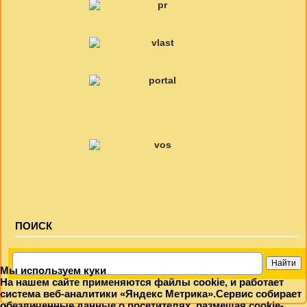
ПОИСК
Мы используем куки
На нашем сайте применяются файлы cookie, и работает
система веб-аналитики «Яндекс Метрика».Сервис собирает
обезличенные данные о посетителях, размещая cookie-