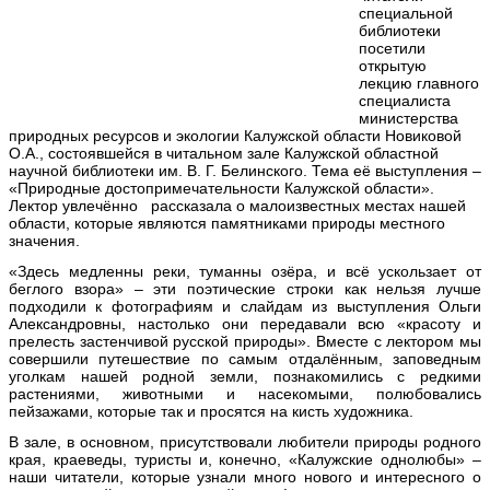
специальной
библиотеки
посетили
открытую
лекцию главного
специалиста
министерства
природных ресурсов и экологии Калужской области Новиковой
О.А., состоявшейся в читальном зале Калужской областной
научной библиотеки им. В. Г. Белинского. Тема её выступления –
«Природные достопримечательности Калужской области».
Лектор увлечённо рассказала о малоизвестных местах нашей
области, которые являются памятниками природы местного
значения.
«Здесь медленны реки, туманны озёра, и всё ускользает от
беглого взора» – эти поэтические строки как нельзя лучше
подходили к фотографиям и слайдам из выступления Ольги
Александровны, настолько они передавали всю «красоту и
прелесть застенчивой русской природы». Вместе с лектором мы
совершили путешествие по самым отдалённым, заповедным
уголкам нашей родной земли, познакомились с редкими
растениями, животными и насекомыми, полюбовались
пейзажами, которые так и просятся на кисть художника.
В зале, в основном, присутствовали любители природы родного
края, краеведы, туристы и, конечно, «Калужские однолюбы» –
наши читатели, которые узнали много нового и интересного о