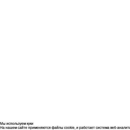
Мы используем куки
Мы используем куки
На нашем сайте применяются файлы cookie, и работает система веб-аналит
На нашем сайте применяются файлы cookie, и работает система веб-аналит