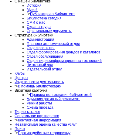
О нашей библиотеке
История
Музей
">
Публикации о библиотеке
Библиотека сегодня
СМИ о нас
Охрана труда
Официальные документы
Структура библиотеки
Администрация
Планово-экономический отдел
Отдел развития
Отдел формирования фондов и каталогов
Отдел обслуживания
Отдел тифлоинформационных технологий
Читальный зал
Издательский отдел
Клубы
Центры
Издательская деятельность
">
В помощь библиотекарю
Визитная карточка
">
Правила пользования библиотекой
Административный регламент
Режим работы
Схема проезда
Тифло-каталог
Социальное партнерство
">
Контактная информация
Независимая оценка качества услуг
Поиск
">
Противодействие терроризму