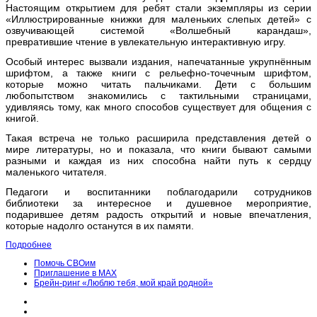
Настоящим открытием для ребят стали экземпляры из серии
«Иллюстрированные книжки для маленьких слепых детей» с
озвучивающей системой «Волшебный карандаш»,
превратившие чтение в увлекательную интерактивную игру.
Особый интерес вызвали издания, напечатанные укрупнённым
шрифтом, а также книги с рельефно-точечным шрифтом,
которые можно читать пальчиками. Дети с большим
любопытством знакомились с тактильными страницами,
удивляясь тому, как много способов существует для общения с
книгой.
Такая встреча не только расширила представления детей о
мире литературы, но и показала, что книги бывают самыми
разными и каждая из них способна найти путь к сердцу
маленького читателя.
Педагоги и воспитанники поблагодарили сотрудников
библиотеки за интересное и душевное мероприятие,
подарившее детям радость открытий и новые впечатления,
которые надолго останутся в их памяти.
Подробнее
Помочь СВОим
Приглашение в МАХ
Брейн-ринг «Люблю тебя, мой край родной»