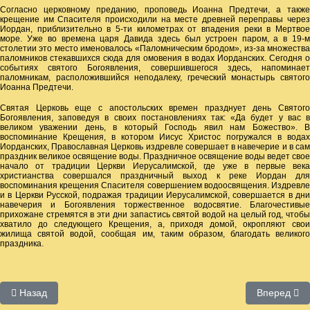
Согласно церковному преданию, проповедь Иоанна Предтечи, а также
крещение им Спасителя происходили на месте древней переправы через
Иордан, приблизительно в 5-ти километрах от впадения реки в Мертвое
море. Уже во времена царя Давида здесь был устроен паром, а в 19-м
столетии это место именовалось «Паломническим бродом», из-за множества
паломников стекавшихся сюда для омовения в водах Иорданских. Сегодня о
событиях святого Богоявления, совершившегося здесь, напоминает
паломникам, расположившийся неподалеку, греческий монастырь святого
Иоанна Предтечи.
Святая Церковь еще с апостольских времен празднует день Святого
Богоявления, заповедуя в своих постановлениях так: «Да будет у вас в
великом уважении день, в который Господь явил нам Божество». В
воспоминание Крещения, в котором Иисус Христос погружался в водах
Иорданских, Православная Церковь издревле совершает в навечерие и в сам
праздник великое освящение воды. Праздничное освящение воды ведет свое
начало от традиции Церкви Иерусалимской, где уже в первые века
христианства совершался праздничный выход к реке Иордан для
воспоминания крещения Спасителя совершением водоосвящения. Издревле
и в Церкви Русской, подражая традиции Иерусалимской, совершается в дни
навечерия и Богоявления торжественное водосвятие. Благочестивые
прихожане стремятся в эти дни запастись святой водой на целый год, чтобы
хватило до следующего Крещения, а, приходя домой, окропляют свои
жилища святой водой, сообщая им, таким образом, благодать великого
праздника.
Предыдущий: Пост
Следующий:
Назад
Вперед