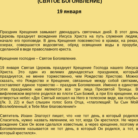
(СВЯТОЕ БОГОЯВЛЕНИЕ)
19 января
Праздник Крещения замыкает двенадцать святочных дней. В этот день
Церковь празднует вхождение Иисуса Христа на путь служения людям,
начало его проповеди. В день Крещения повсеместно в храмах, на реках,
озерах, совершается водосвятие, обряд освящения воды в проруби,
сделанной в виде православного креста.
Крещение господне – Святое Богоявление.
19 января Святая Церковь празднует Крещение Господа нашего Иисуса
Христа. Это один из великих двунадесятых праздников, который
празднуется, не менее торжественно, чем Рождество Христово. Можно
сказать, что Рождество и Крещение, связанные между собой святками
,
составляют единое торжество – праздник Богоявления. Именно в единстве
этих праздников нам являются все три лица Пресвятой Троицы. В
вифлеемском вертепе родился во плоти Сын Божий, а при Его крещении, из
отверстых небес «Дух Святый нисшел на Него в телесном виде, как голубь»
(Лк. 3, 22) и был слышен голос Бога Отца, «глаголющий: Ты Сын Мой
Возлюбленный; в Тебе Мое благоволение!»
Святитель Иоанн Златоуст пишет, что «не тот день, в который родился
Спаситель, нужно назвать явлением, но тот, когда Он крестился. Не через
рождение Свое Он всем сделался известным, а через крещение, поэтому и
Богоявлением называется не тот день, в который Он родился, а тот, в
который крестился».