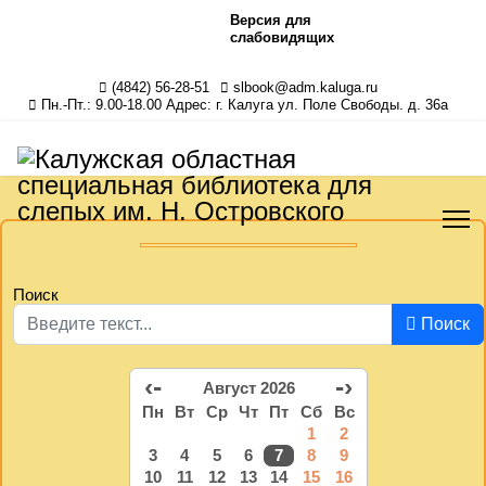
Версия для
слабовидящих
(4842) 56-28-51
slbook@adm.kaluga.ru
Пн.-Пт.: 9.00-18.00 Адрес: г. Калуга ул. Поле Свободы. д. 36а
Поиск
Поиск
‹-
-›
Август 2026
Пн
Вт
Ср
Чт
Пт
Сб
Вс
1
2
3
4
5
6
7
8
9
10
11
12
13
14
15
16