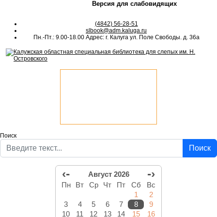
Версия для слабовидящих
(4842) 56-28-51
slbook@adm.kaluga.ru
Пн.-Пт.: 9.00-18.00 Адрес: г. Калуга ул. Поле Свободы. д. 36а
Поиск
Поиск
‹-
-›
Август 2026
Пн
Вт
Ср
Чт
Пт
Сб
Вс
1
2
3
4
5
6
7
8
9
10
11
12
13
14
15
16