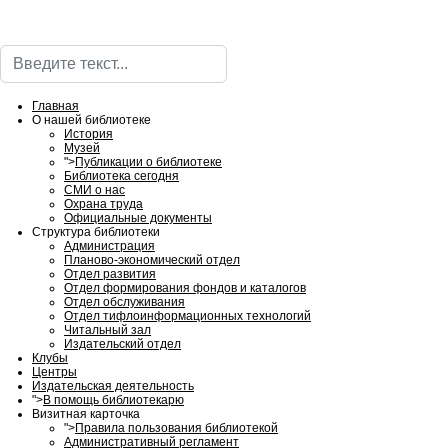
Поиск
Главная
О нашей библиотеке
История
Музей
">
Публикации о библиотеке
Библиотека сегодня
СМИ о нас
Охрана труда
Официальные документы
Структура библиотеки
Администрация
Планово-экономический отдел
Отдел развития
Отдел формирования фондов и каталогов
Отдел обслуживания
Отдел тифлоинформационных технологий
Читальный зал
Издательский отдел
Клубы
Центры
Издательская деятельность
">
В помощь библиотекарю
Визитная карточка
">
Правила пользования библиотекой
Административный регламент