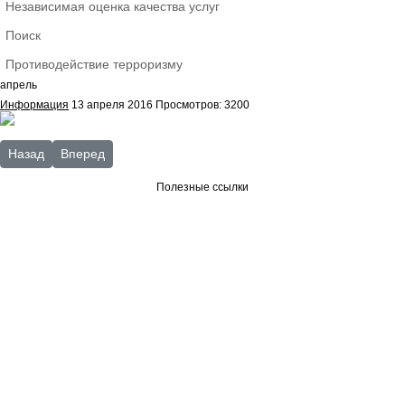
Независимая оценка качества услуг
Поиск
Противодействие терроризму
апрель
Информация
13 апреля 2016
Просмотров: 3200
Предыдущий: Год кино 2016 год
Следующий: «...И дум высокое стремленье. Калужский п
Назад
Вперед
Полезные ссылки