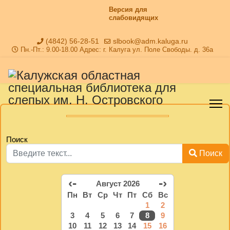
Версия для
слабовидящих
(4842) 56-28-51
slbook@adm.kaluga.ru
Пн.-Пт.: 9.00-18.00 Адрес: г. Калуга ул. Поле Свободы. д. 36а
Поиск
Поиск
‹-
-›
Август 2026
Пн
Вт
Ср
Чт
Пт
Сб
Вс
1
2
3
4
5
6
7
8
9
10
11
12
13
14
15
16