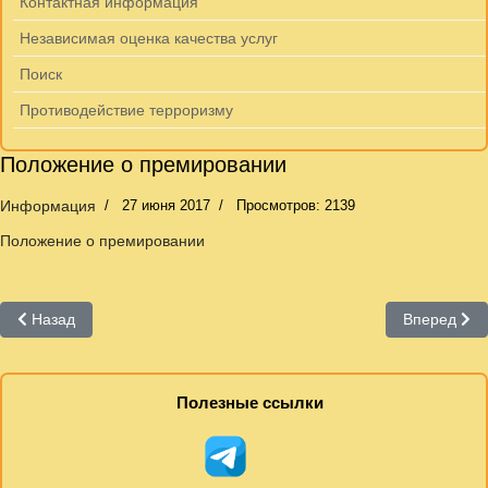
Контактная информация
Независимая оценка качества услуг
Поиск
Противодействие терроризму
Положение о премировании
Информация
27 июня 2017
Просмотров: 2139
Положение о премировании
Предыдущий: Освобождение Калужской области от немецко-фаши
Следующий:
Назад
Вперед
Полезные ссылки