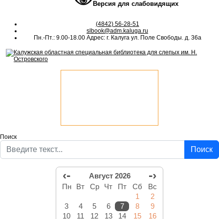
Версия для слабовидящих
(4842) 56-28-51
slbook@adm.kaluga.ru
Пн.-Пт.: 9.00-18.00 Адрес: г. Калуга ул. Поле Свободы. д. 36а
Поиск
Поиск
‹-
-›
Август 2026
Пн
Вт
Ср
Чт
Пт
Сб
Вс
1
2
3
4
5
6
7
8
9
10
11
12
13
14
15
16