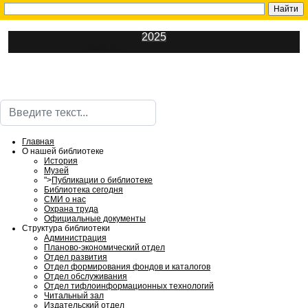
2025
ИнфоЦентр
Поиск
Главная
О нашей библиотеке
История
Музей
">
Публикации о библиотеке
Библиотека сегодня
СМИ о нас
Охрана труда
Официальные документы
Структура библиотеки
Администрация
Планово-экономический отдел
Отдел развития
Отдел формирования фондов и каталогов
Отдел обслуживания
Отдел тифлоинформационных технологий
Читальный зал
Издательский отдел