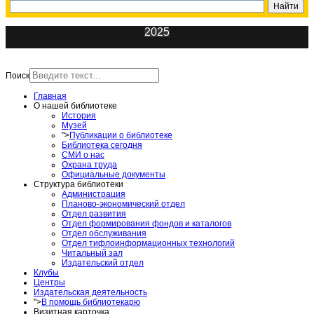
2025
ИнфоЦентр
Поиск
Главная
О нашей библиотеке
История
Музей
">
Публикации о библиотеке
Библиотека сегодня
СМИ о нас
Охрана труда
Официальные документы
Структура библиотеки
Администрация
Планово-экономический отдел
Отдел развития
Отдел формирования фондов и каталогов
Отдел обслуживания
Отдел тифлоинформационных технологий
Читальный зал
Издательский отдел
Клубы
Центры
Издательская деятельность
">
В помощь библиотекарю
Визитная карточка