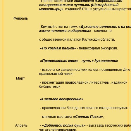
Презентация книги
«Казанская Амвросиевская
ставропигиальная пустынь (Шамординский
монастырь)»
, изданной РТШ и укрупненным шрифто
Февраль
Круглый стол на тему:
«Духовные ценности и их ро
жизни человека и общества»
-
совместно
с общественной палатой Калужской области.
«По храмам Калуги»
- пешеходная экскурсия.
«Православная книга – путь к духовности»
-
встреча со священнослужителем, посвященная Дню
православной книги;
Март
- презентация православной литературы, изданной
библиотекой.
«Светлое воскресение»
-
православная беседа, встреча со священнослужите-
- книжная выставка
«Святая Пасха»
;
Апрель
-
«Добротой полна душа»
- выставка творческих раб
читателей-инвалидов.