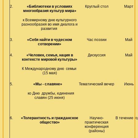
2.
«Библиотеки в условиях
Круглый стол
Март
многообразия культур мира»
к Всемирному дню культурного
разнообразия во имя диалога и
развития
3.
«Себя найти в чудесном
Час поэзии
Май
сотворении»
4.
«Человек, семья, нация в
Дискуссия
Май
контексте мировой культуры»
К Международному дню семьи
(15 мая)
5.
«Мы - славяне»
Тематический вечер
Июнь
ко Дню дружбы, единения
славян (25 июня)
6.
«Толерантность и гражданское
Научно-
В течение г
общество»
практическая
конференция
(районы)