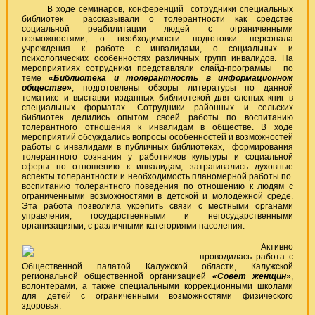
В ходе семинаров, конференций сотрудники специальных
библиотек рассказывали о толерантности как средстве
социальной реабилитации людей с ограниченными
возможностями, о необходимости подготовки персонала
учреждения к работе с инвалидами, о социальных и
психологических особенностях различных групп инвалидов. На
мероприятиях сотрудники представляли слайд-программы по
теме
«Библиотека и толерантность в информационном
обществе»
, подготовлены обзоры литературы по данной
тематике и выставки изданных библиотекой для слепых книг в
специальных форматах. Сотрудники районных и сельских
библиотек делились опытом своей работы по воспитанию
толерантного отношения к инвалидам в обществе. В ходе
мероприятий обсуждались вопросы особенностей и возможностей
работы с инвалидами в публичных библиотеках, формирования
толерантного сознания у работников культуры и социальной
сферы по отношению к инвалидам, затрагивались духовные
аспекты толерантности и необходимость планомерной работы по
воспитанию толерантного поведения по отношению к людям с
ограниченными возможностями в детской и молодёжной среде.
Эта работа позволила укрепить связи с местными органами
управления, государственными и негосударственными
организациями, с различными категориями населения.
Активно
проводилась работа с
Общественной палатой Калужской области, Калужской
региональной общественной организацией
«Совет женщин»
,
волонтерами, а также специальными коррекционными школами
для детей с ограниченными возможностями физического
здоровья.