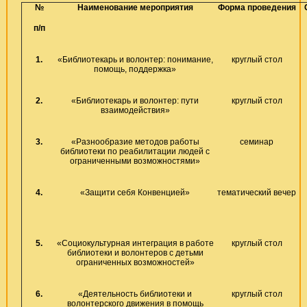
№
Наименование мероприятия
Форма проведения
п/п
1.
«Библиотекарь и волонтер: понимание,
круглый стол
помощь, поддержка»
2.
«Библиотекарь и волонтер: пути
круглый стол
взаимодействия»
3.
«Разнообразие методов работы
семинар
библиотеки по реабилитации людей с
ограниченными возможностями»
4.
«Защити себя Конвенцией»
тематический вечер
5.
«Социокультурная интеграция в работе
круглый стол
библиотеки и волонтеров с детьми
ограниченных возможностей»
6.
«Деятельность библиотеки и
круглый стол
волонтерского движения в помощь