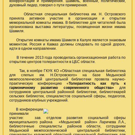
конфронтации и примирения. Шамиль, военный, политический,
духовный лидер, говорил о пути примирения.
Областная специальная библиотека им. Н. Островского
приняла активное участие в организации и открытии
мемориальной комнаты имама. В библиотеке для читателей была
организована выставка литературы, посвященная жизни имама
Шамиля.
Открытие комнаты имама Шамиля в Калуге является знаковым
моментом. Россия и Кавказ должны следовать по одной дороге,
идти в одном направлении.
В течение 2013 года проводилась организационная работа по
открытию центров толерантности в ЦБС области.
Так, в ноябре ГКУК КО «Областная специальная библиотека
для слепых им. Н.Островского» на базе Медынской
межпоселенческой центральной библиотеки провела научно-
практическую конференцию «
Толерантность как путь к
гармоничному развитию современного общества»
для
сотрудников центральной районной библиотеки, библиотекарей
сельских библиотек, специалистов социальной сферы, педагогов,
сотрудников клубных учреждений.
В конференции
принимали
участие: зав. отделом развития социальной сферы
муниципального района «Медынский район» Ларичева Л.А.,
библиотечные специалисты районов области, сотрудники
Медынской межпоселенческой центральной библиотеки,
специалисты калужской областной специальной библиотеки для