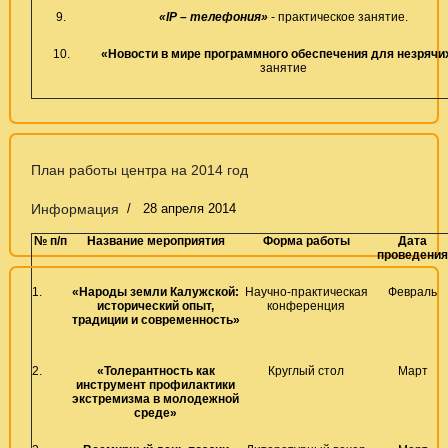
9.
«
IP
– телефония»
- практическое занятие.
10.
«Новости в мире программного обеспечения для незрячи
занятие
План работы центра на 2014 год
Информация
28 апреля 2014
№ п/п
Название мероприятия
Форма работы
Дата
проведения
1.
«Народы земли Калужской:
Научно-практическая
Февраль
исторический опыт,
конференция
традиции и современность»
2.
«Толерантность как
Круглый стол
Март
инструмент профилактики
экстремизма в молодежной
среде»