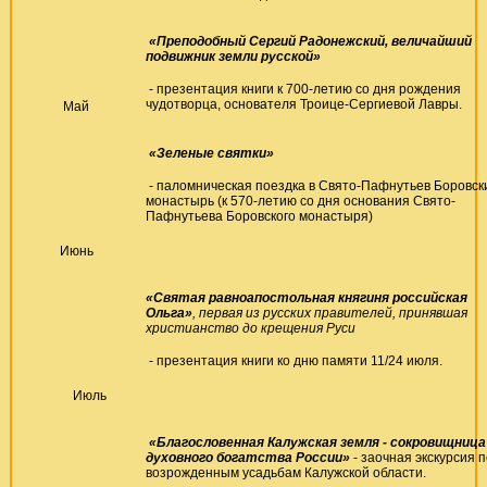
«Преподобный Сергий Радонежский, величайший
подвижник земли русской»
- презентация книги к 700-летию со дня рождения
чудотворца, основателя Троице-Сергиевой Лавры.
Май
«Зеленые святки»
- паломническая поездка в Свято-Пафнутьев Боровск
монастырь (к 570-летию со дня основания Свято-
Пафнутьева Боровского монастыря)
Июнь
«Святая равноапостольная княгиня российская
Ольга»
, первая из русских правителей, принявшая
христианство до крещения Руси
- презентация книги ко дню памяти 11/24 июля.
Июль
«Благословенная Калужская земля - сокровищница
духовного богатства России»
- заочная экскурсия п
возрожденным усадьбам Калужской области.