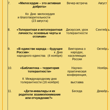
7.
«Милосердие – это активная
Вечер-встреча
Август
доброта»
Ко Дню милосердия
и благотворительности
(23 августа)
8.
«Толерантная и интолерантная
Дискуссия, урок
Сентябрь
личность: основные черты и
толерантности
отличия»
9.
«В единстве народа – будущее
Викторина о
Октябрь
России»
:
к Дню
народах,
народного единства
(4 ноября)
населяющих
России
10.
«Библиотека – территория
Научно-
Ноябрь
толерантности»
практическая
конференция,
К Международному дню
толерантности (16 ноября)
выставка
11.
«Дети-инвалиды и их
Беседа
Декабрь
родители
:
взаимопонимание
или отчуждение?»