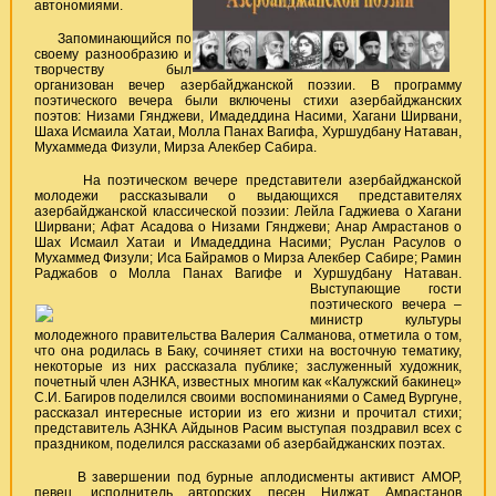
автономиями.
Запоминающийся по
своему разнообразию и
творчеству был
организован вечер азербайджанской поэзии. В программу
поэтического вечера были включены стихи азербайджанских
поэтов: Низами Гянджеви, Имадеддина Насими, Хагани Ширвани,
Шаха Исмаила Хатаи, Молла Панах Вагифа, Хуршудбану Натаван,
Мухаммеда Физули, Мирза Алекбер Сабира.
На поэтическом вечере представители азербайджанской
молодежи рассказывали о выдающихся представителях
азербайджанской классической поэзии: Лейла Гаджиева о Хагани
Ширвани; Афат Асадова о Низами Гянджеви; Анар Амрастанов о
Шах Исмаил Хатаи и Имадеддина Насими; Руслан Расулов о
Мухаммед Физули; Иса Байрамов о Мирза Алекбер Сабире; Рамин
Раджабов о Молла Панах Вагифе и Хуршудбану Натаван.
Выступающие гости
поэтического вечера –
министр культуры
молодежного правительства Валерия Салманова, отметила о том,
что она родилась в Баку, сочиняет стихи на восточную тематику,
некоторые из них рассказала публике; заслуженный художник,
почетный член АЗНКА, известных многим как «Калужский бакинец»
С.И. Багиров поделился своими воспоминаниями о Самед Вургуне,
рассказал интересные истории из его жизни и прочитал стихи;
представитель АЗНКА Айдынов Расим выступая поздравил всех с
праздником, поделился рассказами об азербайджанских поэтах.
В завершении под бурные аплодисменты активист АМОР,
певец, исполнитель авторских песен Ниджат Амрастанов