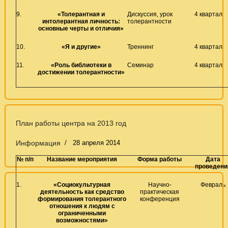
9.
«Толерантная и
Дискуссия, урок
4 квартал
интолерантная личность:
толерантности
основные черты и отличия»
10.
«Я и другие»
Треннинг
4 квартал
11.
«Роль библиотеки в
Семинар
4 квартал
достижении толерантности»
План работы центра на 2013 год
Информация
28 апреля 2014
№ п/п
Название мероприятия
Форма работы
Дата
проведени
1.
«Социокультурная
Научно-
Февраль
деятельность как средство
практическая
формирования толерантного
конференция
отношения к людям с
ограниченными
возможностями»