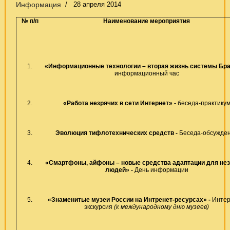
Информация
28 апреля 2014
№ п/п
Наименование мероприятия
1.
«Информационные технологии – вторая жизнь системы Бра
информационный час
2.
«Работа незрячих в сети Интернет» -
беседа-практику
3.
Эволюция тифлотехнических средств -
Беседа-обсужде
4.
«Смартфоны, айфоны – новые средства адаптации для не
людей» -
День информации
5.
«Знаменитые музеи России на Интренет-ресурсах» -
Интер
экскурсия
(к международному дню музеев)