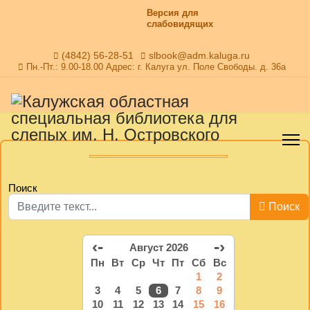
Версия для
слабовидящих
(4842) 56-28-51
slbook@adm.kaluga.ru
Пн.-Пт.: 9.00-18.00 Адрес: г. Калуга ул. Поле Свободы. д. 36а
Поиск
Поиск
‹-
-›
Август 2026
Пн
Вт
Ср
Чт
Пт
Сб
Вс
1
2
3
4
5
6
7
8
9
10
11
12
13
14
15
16