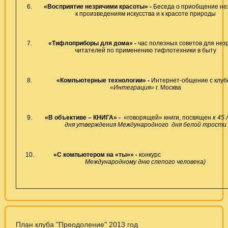
6.
«Восприятие незрячими красоты» -
Беседа о приобщение не
к произведениям искусства и к красоте природы
7.
«Тифлоприборы для дома» -
час полезных советов для нез
читателей по применению тифлотехники в быту
8.
«Компьютерные технологии» -
Интернет-общение с клуб
«Интеграция»
г. Москва
9.
«В объективе – КНИГА» -
«говорящей» книги, посвящен
к 45 
дня утверждения Международного дня белой трости
10.
«С компьютером на «ты»» -
конкурс
(
Международному дню слепого человека)
План клуба "Преодоление" 2013 год