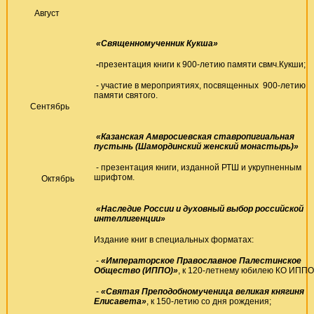
Август
«Священномученник Кукша»
-
презентация книги к 900-летию памяти свмч.Кукши;
- участие в мероприятиях, посвященных 900-летию
памяти святого.
Сентябрь
«Казанская Амвросиевская ставропигиальная
пустынь (Шамординский женский монастырь)»
- презентация книги, изданной РТШ и укрупненным
шрифтом.
Октябрь
«Наследие России и духовный выбор российской
интеллигенции»
Издание книг в специальных форматах:
-
«Императорское Православное Палестинское
Общество (ИППО)»
, к 120-летнему юбилею КО ИППО
-
«Святая Преподобномученица великая княгиня
Елисавета»
, к 150-летию со дня рождения;