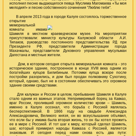
исполнил песню выдающегося певца Муслима Магомаева «Ты моя
мелодия!» и песню собственного сочинения "Люблю тебя".
В апреле 2013 года в городе Калуге состоялось торжественное
открытие
мемориальной
комнаты имама
Шамиля в местном краеведческом музее. На мероприятии
присутствовали: министр культуры Калужской области А.И.
Типаков, руководство постоянного представительства РД при
Президенте РФ, представители Администрации города
Махачкалы, представители Духовного управления мусульман
Дагестана и местные жители.
Дом, в котором сегодня открыта мемориальная комната - это
историческое здание, построенное в конце XVIII века одним из
богатейших купцов Билибиным. Потомки купца вскоре после
постройки разорились, и дом был продан полковнику Сухотину,
который, однако, был не в состоянии обеспечивать это огромное
здание своими средствами.
Для калужан и России в целом, пребывание Шамиля в Калуге
стало одним из важных этапов. Непримиримый борец за Кавказ,
враг России, проливший огромное количество крови – Шамиль,
именно в Калуге осознал, что борьба с Россией являлась
бесперспективной. В 1866 году на свадьбе Александра
Александровича, Великого князя, он во всеуслышание объявил,
что если бы у имама была вторая жизнь, то он бы хотел прожить
ее в мире с Россией. И тот шаг к миру, который сделал Шамиль,
шаг, который примирил народы Кавказа с Россией, является
знаковым. И сегодня перед нами снова есть два пути: