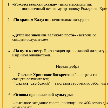
1.
«Рождественская сказка»
- цикл мероприя
посвященный великому празднику Рождества Хрис
2.
«По храмам Калуги»
- пешеходная экскурсия
3.
«Духовное значение великого поста»
- встреча со
cвященнослужителем
4.
«На пути к свету»
Презентация православной литератур
изданной библиотекой.
5.
Неделя добра
-
"Светлое Христовое Воскресение"
- встреча со
священнослужител
-
"Талант- дар божий"
- выставка творческих работ чит
6.
«Основы православной культуры»
- выездное заседание совета, посвященное 400-летию до
Романовых;