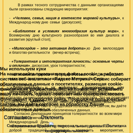
В рамках тесного сотрудничества с данными организациями
были организованы следующие мероприятия:
-
«Человек, семья, нация в контексте мировой культуры»
, к
Международ-ному дню семьи (дискуссия);
-
«Библиотек в условиях многообразия культур мира»
,
к
Всемирному дню культурного разнообразия во имя диалога и
развития (круглый стол);
-
«Милосердие – это активная доброта»
,ко Дню милосердия
и благотво-рительности (вечер-встреча);
-
«Толерантная и интолерантная личность: основные черты
и отличия»
, дискуссия, урок толерантности;
Мы используем куки
На нашем сайте применяются файлы cookie, и работает
-
«В единстве народа – будущее России»
:
ко Дню народного
система веб-аналитики «Яндекс Метрика».Сервис собирает
единства
(викторина о народах, населяющих Россию);
обезличенные данные о посетителях, размещая cookie-
Мы используем куки
-
«Дети-инвалиды и их родители: взаимопонимание или
файлы на их устройствах. Это не позволяет установить
На нашем сайте применяются файлы cookie, и работает система веб-
отчуждение?»
(беседа с родителями детей-инвалидов);
вашу личность, однако помогает нам совершенствовать
аналитики «Яндекс Метрика».Сервис собирает обезличенные данные о
посетителях, размещая cookie-файлы на их устройствах. Это не позволяет
функционал и удобство сайта. Продолжая пользоваться
-
«Мы - славяне
»
ко Дню дружбы, единения славян
установить вашу личность, однако помогает нам совершенствовать
сайтом, вы даёте согласие на обработку Ваших
(тематический вечер).
функционал и удобство сайта. Продолжая пользоваться сайтом, вы даёте
обезличенных данных.
согласие на обработку Ваших обезличенных данных.
Согласно Декларации принципов толерантности во всем мире
Соглашаюсь
Отклонить
Соглашаюсь
Отклонить
16 ноября отмечается
Международный День
Согласие на обработку персональных данных
Политика
Согласие на обработку персональных данных
Политика
толерантности. Стало
доброй традицией ежегодно проводить мероприятия,
кофиденциальности
кофиденциальности