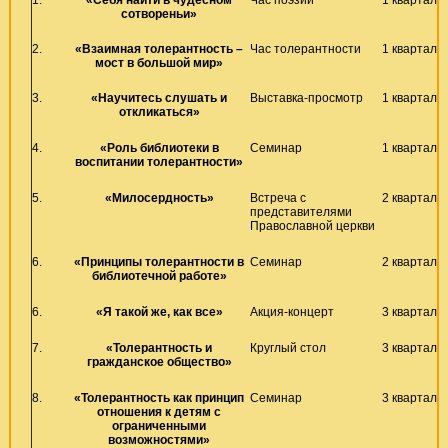
сотвореньи»
2.
«Взаимная толерантность –
Час толерантности
1 квартал
мост в большой мир»
3.
«Научитесь слушать и
Выставка-просмотр
1 квартал
откликаться»
4.
«Роль библиотеки в
Семинар
1 квартал
воспитании толерантности»
5.
«Милосердность»
Встреча с
2 квартал
представителями
Православной церкви
6.
«Принципы толерантности в
Семинар
2 квартал
библиотечной работе»
6.
«Я такой же, как все»
Акция-концерт
3 квартал
7.
«Толерантность и
Круглый стол
3 квартал
гражданское общество»
8.
«Толерантность как принцип
Семинар
3 квартал
отношения к детям с
ограниченными
возможностями»