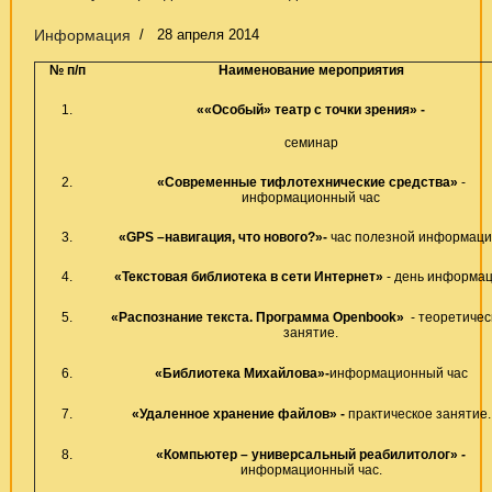
Информация
28 апреля 2014
№ п/п
Наименование мероприятия
1.
««Особый» театр с точки зрения» -
семинар
2.
«Современные тифлотехнические средства»
-
информационный час
3.
«
GPS
–навигация, что нового?»-
час полезной информаци
4.
«Текстовая библиотека в сети Интернет»
- день информа
5.
«Распознание текста. Программа
Open
book
»
- теоретичес
занятие.
6.
«Библиотека Михайлова»-
информационный час
7.
«Удаленное хранение файлов» -
практическое занятие.
8.
«Компьютер – универсальный реабилитолог»
-
информационный час.