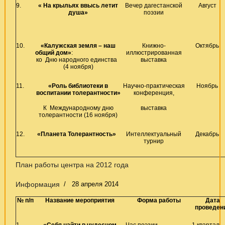
9.
« На крыльях ввысь летит
Вечер дагестанской
Август
душа»
поэзии
10.
«Калужская земля – наш
Книжно-
Октябрь
общий дом»
:
иллюстрированная
ко Дню народного единства
выставка
(4 ноября)
11.
«Роль библиотеки в
Научно-практическая
Ноябрь
воспитании толерантности»
конференция,
К Международному дню
выставка
толерантности (16 ноября)
12.
«Планета Толерантность»
Интеллектуальный
Декабрь
турнир
План работы центра на 2012 года
Информация
28 апреля 2014
№ п/п
Название мероприятия
Форма работы
Дата
проведен
1.
«Себя найти в чудесном
Час поэзии
1 квартал