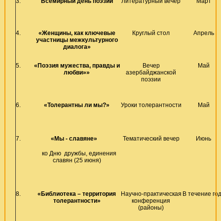
3.
Всемирный день поэзии
Литературный вечер
Март
4.
«Женщины, как ключевые
Круглый стол
Апрель
участницы межкультурного
диалога»
5.
«Поэзия мужества, правды и
Вечер
Май
любви»»
азербайджанской
поэзии
6.
«Толерантны ли мы?»
Уроки толерантности
Май
7.
«Мы - славяне»
Тематический вечер
Июнь
ко Дню дружбы, единения
славян (25 июня)
8.
«Библиотека – территория
Научно-практическая
В течение го
толерантности»
конференция
(районы)