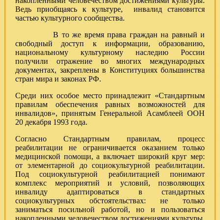
накопленными человечеством достижениями культуры.
Ведь приобщаясь к культуре, инвалид становится
частью культурного сообщества.
В то же время права граждан на равный и
свободный доступ к информации, образованию,
национальному культурному наследию России
получили отражение во многих международных
документах, закреплены в Конституциях большинства
стран мира и законах РФ.
Среди них особое место принадлежит «Стандартным
правилам обеспечения равных возможностей для
инвалидов», принятым Генеральной Асамблеей ООН
20 декабря 1993 года.
Согласно Стандартным правилам, процесс
реабилитации не ограничивается оказанием только
медицинской помощи, а включает широкий круг мер:
от элементарной до социокультурной реабилитации.
Под социокультурной реабилитацией понимают
комплекс мероприятий и условий, позволяющих
инвалиду адаптироваться в стандартных
социокультурных обстоятельствах: не только
заниматься посильной работой, но и пользоваться
накопленными человечеством достижениями культуры.