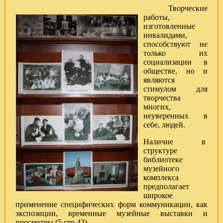
Творческие
работы,
изготовленные
инвалидами,
способствуют не
только их
социализации в
обществе, но и
являются
стимулом для
творчества
многих,
неуверенных в
себе, людей.
Наличие в
структуре
библиотеке
музейного
комплекса
предполагает
широкое
применение специфических форм коммуникации, как
экспозиции, временные музейные выставки и
просмотры (5 стр.43)