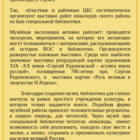
Так, областные и районные ЦБС систематически
организуют выставки работ инвалидов своего района
на базе специальной библиотеки.
Музейная экспозиция активно работает: проводятся
экскурсии, мероприятия, на которых все желающие
могут познакомиться с материалами, рассказывающими
об истории ВОС и библиотеки. Организуются
развернутые книжные выставки. Среди них наиболее
значимые: выставка репродукций картин художников
XIX –XX веков «Сергий Радонежский – игумен земли
русской», посвященная 700-летию прп. Сергия
Радонежского, и выставка картин «Русь великая в
творчестве Н.Рериха».
Благодаря созданию музея, библиотека для слепых
шагнула за рамки простого учреждения культуры, в
котором только выдаются книги. Подобная форма
музейной работы приносит положительные результаты,
в первую очередь, для читателей. Через музей при
специальной библиотеке читатели -инвалиды, имеют
возможность себя реализовать, находить свое место в
жизни, а значит, сохранять и приумножать культурное
наследие великой России.