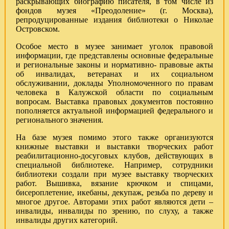
раскрывающих биографию писателя, в том числе из
фондов музея «Преодоление» (г. Москва),
репродуцированные издания библиотеки о Николае
Островском.
Особое место в музее занимает уголок правовой
информации, где представлены основные федеральные
и региональные законы и нормативно- правовые акты
об инвалидах, ветеранах и их социальном
обслуживании, доклады Уполномоченного по правам
человека в Калужской области по социальным
вопросам. Выставка правовых документов постоянно
пополняется актуальной информацией федерального и
регионального значения.
На базе музея помимо этого также организуются
книжные выставки и выставки творческих работ
реабилитационно-досуговых клубов, действующих в
специальной библиотеке. Например, сотрудники
библиотеки создали при музее выставку творческих
работ. Вышивка, вязание крючком и спицами,
бисероплетение, икебаны, декупаж, резьба по дереву и
многое другое. Авторами этих работ являются дети –
инвалиды, инвалиды по зрению, по слуху, а также
инвалиды других категорий.