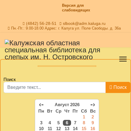
Версия для
слабовидящих
(4842) 56-28-51
slbook@adm.kaluga.ru
Пн.-Пт.: 9.00-18.00 Адрес: г. Калуга ул. Поле Свободы. д. 36а
Поиск
Поиск
‹-
-›
Август 2026
Пн
Вт
Ср
Чт
Пт
Сб
Вс
1
2
3
4
5
6
7
8
9
10
11
12
13
14
15
16