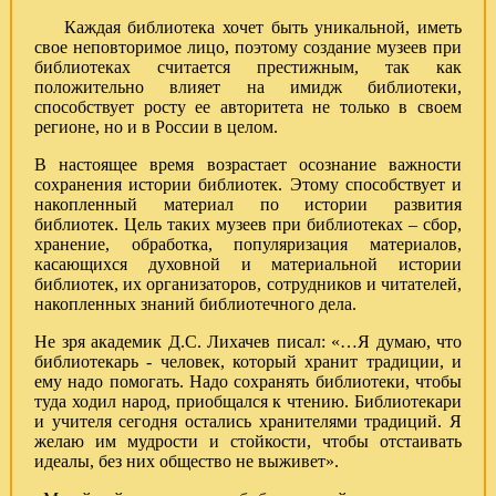
Каждая библиотека хочет быть уникальной, иметь
свое неповторимое лицо, поэтому создание музеев при
библиотеках считается престижным, так как
положительно влияет на имидж библиотеки,
способствует росту ее авторитета не только в своем
регионе, но и в России в целом.
В настоящее время возрастает осознание важности
сохранения истории библиотек. Этому способствует и
накопленный материал по истории развития
библиотек. Цель таких музеев при библиотеках – сбор,
хранение, обработка, популяризация материалов,
касающихся духовной и материальной истории
библиотек, их организаторов, сотрудников и читателей,
накопленных знаний библиотечного дела.
Не зря академик Д.С. Лихачев писал: «…Я думаю, что
библиотекарь - человек, который хранит традиции, и
ему надо помогать. Надо сохранять библиотеки, чтобы
туда ходил народ, приобщался к чтению. Библиотекари
и учителя сегодня остались хранителями традиций. Я
желаю им мудрости и стойкости, чтобы отстаивать
идеалы, без них общество не выживет».