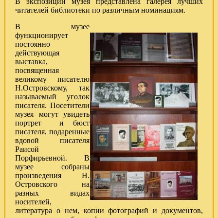
В экспозиции музея представлена галерея лучших
читателей библиотеки по различным номинациям.
В музее
функционирует
постоянно
действующая
выставка,
посвященная
великому писателю
Н.Островскому, так
называемый уголок
писателя. Посетители
музея могут увидеть
портрет и бюст
писателя, подаренные
вдовой писателя
Раисой
Порфирьевной. В
музее собраны
произведения Н.
Островского на
разных видах
носителей,
литература о нем, копии фотографий и документов,