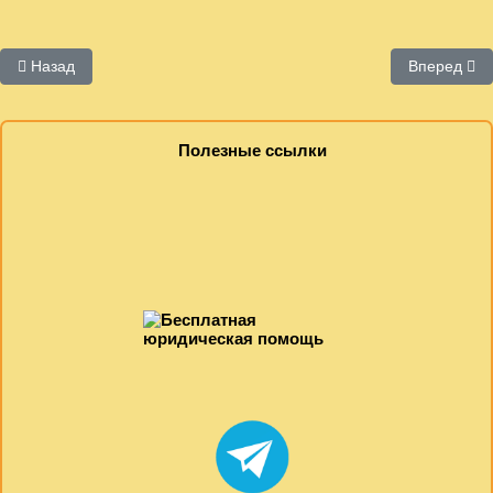
Предыдущий: Электронные библиотеки
Следующий
Назад
Вперед
Полезные ссылки