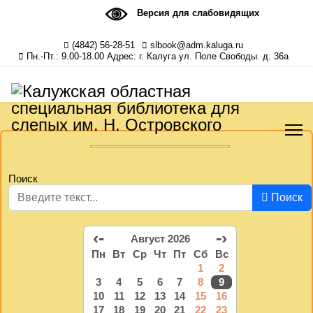
Версия для слабовидящих
(4842) 56-28-51
slbook@adm.kaluga.ru
Пн.-Пт.: 9.00-18.00 Адрес: г. Калуга ул. Поле Свободы. д. 36а
Поиск
Поиск
‹-
-›
Август 2026
Пн
Вт
Ср
Чт
Пт
Сб
Вс
1
2
3
4
5
6
7
8
9
10
11
12
13
14
15
16
17
18
19
20
21
22
23