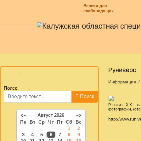
Версия для
слабовидящих
Руниверс
Информация
Поиск
Поиск
России в ХIХ – н
фотографии, кото
‹-
-›
Август 2026
http://www.runiv
Пн
Вт
Ср
Чт
Пт
Сб
Вс
1
2
3
4
5
6
7
8
9
10
11
12
13
14
15
16