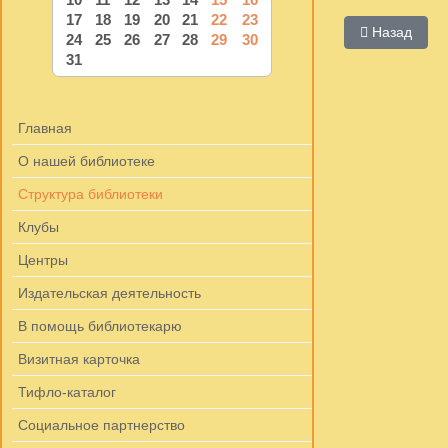
17
18
19
20
21
22
23
Предыдущий:
Назад
24
25
26
27
28
29
30
31
Главная
О нашей библиотеке
Структура библиотеки
Клубы
Центры
Издательская деятельность
В помощь библиотекарю
Визитная карточка
Тифло-каталог
Социальное партнерство