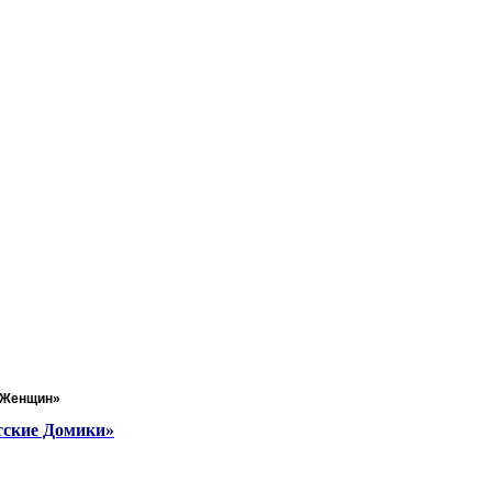
т Женщин»
тские Домики»