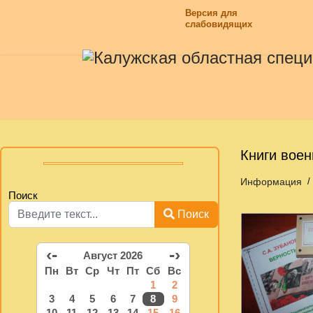
Версия для
слабовидящих
Книги воен
Информация
Поиск
Поиск
‹-
-›
Август 2026
Пн
Вт
Ср
Чт
Пт
Сб
Вс
1
2
3
4
5
6
7
8
9
10
11
12
13
14
15
16