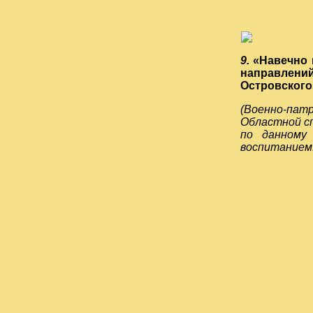
9.
«Навечно 
направлени
Островского
(
Военно-патр
Областной сп
по данному
воспитанием.