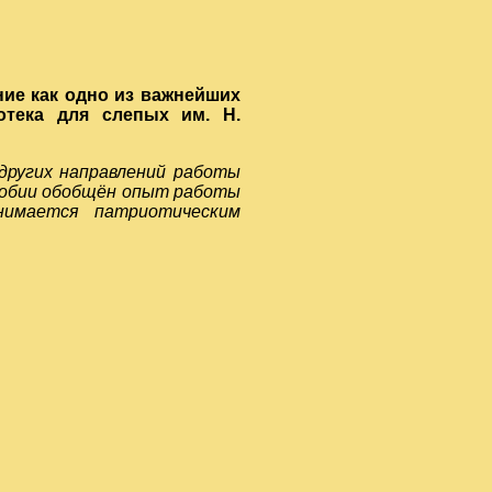
ние как одно из важнейших
иотека для
слепых им. Н.
других направлений работы
особии обобщён опыт работы
нимается патриотическим