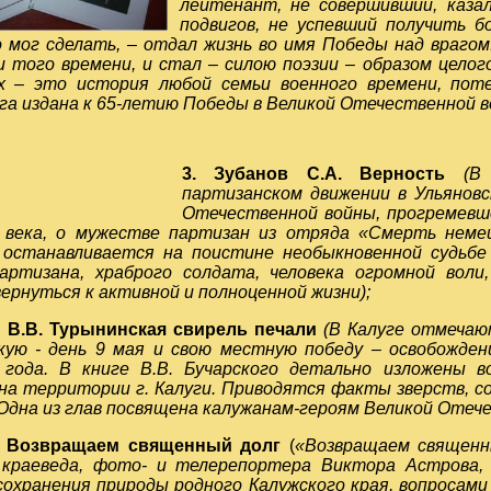
лейтенант, не совершивший, казал
подвигов, не успевший получить б
 мог сделать, – отдал жизнь во имя Победы над врагом
 того времени, и стал – силою поэзии – образом целог
х – это история любой семьи военного времени, пот
ига издана к 65-летию Победы в Великой Отечественной в
3. Зубанов С.А. Верность
(
В 
партизанском движении в Ульяновс
Отечественной войны, прогремевше
 века, о мужестве партизан из отряда «Смерть неме
 останавливается на поистине необыкновенной судьбе
артизана, храброго солдата, человека огромной воли
вернуться к активной и полноценной жизни);
й В.В. Турынинская свирель печали
(
В Калуге отмечаю
кую - день 9 мая и свою местную победу – освобожде
 года. В книге В.В. Бучарского детально изложены 
 на территории г. Калуги. Приводятся факты зверств, 
Одна из глав посвящена калужанам-героям Великой Отече
В. Возвращаем священный долг
(
«Возвращаем священны
 краеведа, фото- и телерепортера Виктора Астрова,
охранения природы родного Калужского края, вопросами