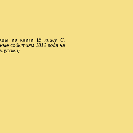
авы из книги (
В книгу С.
нные событиям 1812 года на
анцузами
).