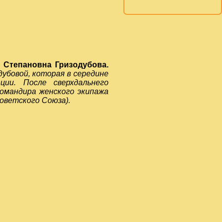
а Степановна Гризодубова.
убовой, которая в середине
ии. После сверхдальнего
командира женского экипажа
оветского Союза).