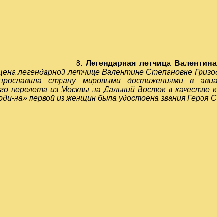
8. Легендарная летчица Валентин
щена легендарной летчице Валентине
Степановне Гризод
 прославила
страну мировыми достижениями в авиац
го перелета из Москвы на Дальний Восток в качестве 
ди-на» первой из женщин была удостоена звания Героя С