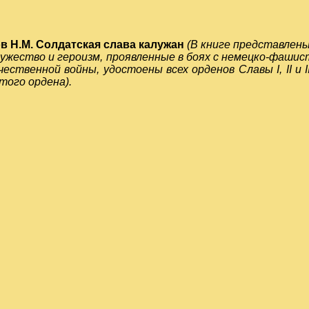
в Н.М. Солдатская слава калужан
(В книге представлены
ужество и героизм, проявленные в боях с немецко-фашис
ественной войны, удостоены всех орденов Славы I, II и 
того ордена).