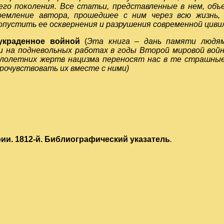
го поколения. Все статьи, представленные в нем, объ
ремление автора, прошедшее с ним через всю жизнь,
допустить ее осквернения и разрушения современной циви
 украденное войной
(
Эта книга – дань памяти людя
 и на подневольных работах в годы Второй мировой вой
лолетних жертв нацизма переносят нас в те страшны
рочувствовать их вместе с ними)
рии. 1812-й. Библиографический указатель
.