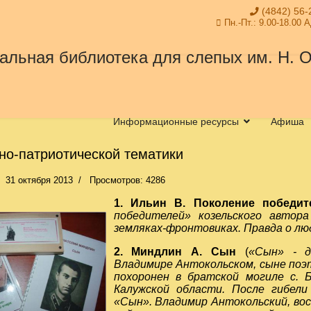
(4842) 56-
Пн.-Пт.: 9.00-18.00 
Информационные ресурсы
Афиша
но-патриотической тематики
31 октября 2013
Просмотров: 4286
1. Ильин В. Поколение победи
победителей» козельского автора
земляках-фронтовиках. Правда о люд
2. Миндлин А. Сын
(
«Сын» - д
Владимире Антокольском, сыне поэ
похоронен в братской могиле с. 
Калужской области. После гибели
«Сын».
Владимир Антокольский, в