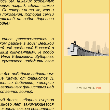
ось бы, никаких особенных
оевых наград, сделал самое
. Он совершил то же, что и
о поколения. История семьи
ерявшей на войне дорогого
ойне)
книге рассказывается о
ком районе в годы Великой
й над срединной Россией в
цким оккупантам». И особо
 Ильи Ефимовича Зубарева,
, сумевшего победить свое
т две победных годовщины:
ние Калуги от фашистов 31
военные действия, которые
совершенных фашистами над
ственной войны);
й долг» - сборник очерков
 много лет занимающегося
 экологического воспитания