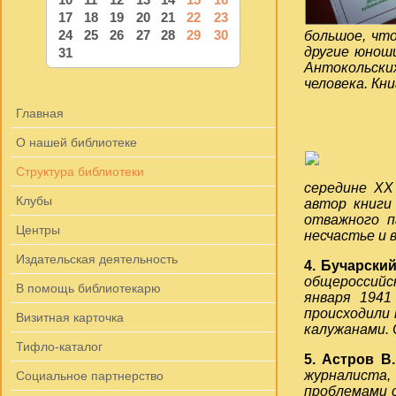
17
18
19
20
21
22
23
24
25
26
27
28
29
30
большое, что
другие юноши
31
Антокольски
человека. Кн
Главная
О нашей библиотеке
Структура библиотеки
середине ХХ
Клубы
автор книги
отважного п
Центры
несчастье и 
Издательская деятельность
4. Бучарски
общероссийс
В помощь библиотекарю
января 1941
происходили
Визитная карточка
калужанами. 
Тифло-каталог
5. Астров 
журналиста,
Социальное партнерство
проблемами с