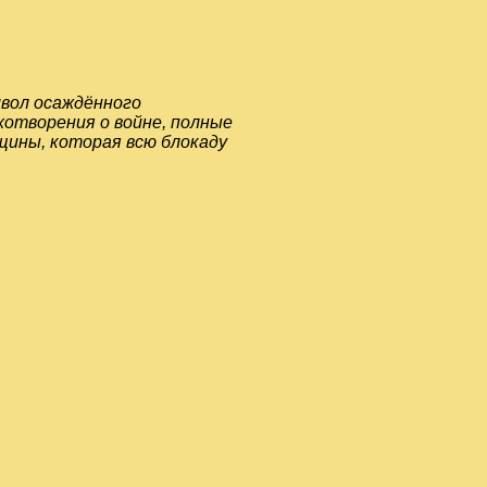
мвол осаждённого
хотворения о войне, полные
щины, которая всю блокаду