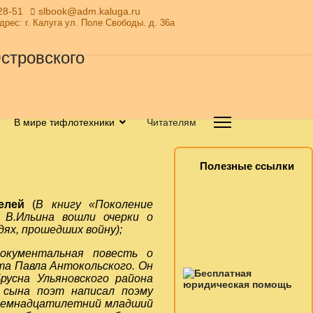
28-51
slbook@adm.kaluga.ru
Адрес: г. Калуга ул. Поле Свободы. д. 36а
В мире тифлотехники
Читателям
Полезные ссылки
телей
(
В книгу «Поколение
 В.Ильина вошли очерки о
ях, прошедших войну);
окументальная повесть о
та Павла Антокольского
. Он
Брусна
Ульяновского района
 сына поэт написал поэму
осемнадцатилетний младший