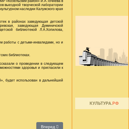
МР «Козельский район» И.А.Точнева в
ков выездной творческой лаборатории
культурном наследии Калужского края
отек в районах заведующая детской
ревская, заведующая Думиничской
етской библиотекой Л.А.Хопилова,
м работы с детьми-инвалидами, но и
ских библиотеках.
ассказали о проведении в следующем
зможностями здоровья и пригласили к
й», будет использован в дальнейшей
Следующий: О проведении конкурса творческ
Вперед