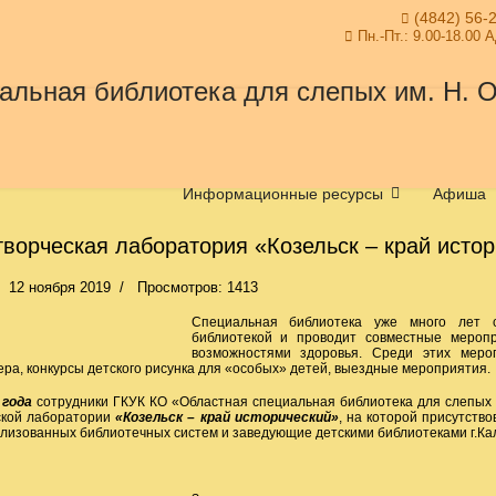
(4842) 56-
Пн.-Пт.: 9.00-18.00 
Информационные ресурсы
Афиша
ворческая лаборатория «Козельск – край исто
12 ноября 2019
Просмотров: 1413
Специальная библиотека уже много лет с
библиотекой и проводит совместные мероп
возможностями здоровья. Среди этих мероп
ера, конкурсы детского рисунка для «особых» детей, выездные мероприятия.
 года
сотрудники ГКУК КО «Областная специальная библиотека для слепых и
ской лаборатории
«Козельск – край исторический»
, на которой присутств
лизованных библиотечных систем и заведующие детскими библиотеками г.Кал