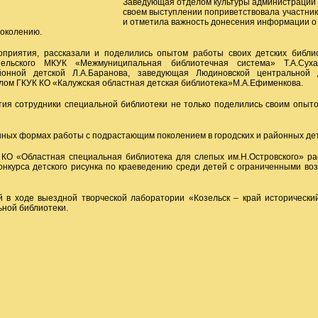
Заведующая отделом культуры администрации 
своем выступлении поприветствовала участни
и отметила важность донесения информации о 
околению.
приятия, рассказали и поделились опытом работы своих детских библи
зельского МКУК «Межмуниципальная библиотечная система» Т.А.Суха
онной детской Л.А.Баранова, заведующая Людиновской центральной д
ом ГКУК КО «Калужская областная детская библиотека»М.А.Ефименкова.
ия сотрудники специальной библиотеки не только поделились своим опыто
нных формах работы с подрастающим поколением в городских и районных дет
 КО «Областная специальная библиотека для слепых им.Н.Островского» р
конкурса детского рисунка по краеведению среди детей с ограниченными во
й в ходе выездной творческой лаборатории «Козельск – край исторически
ьной библиотеки.
 Интернет-ресурсы библиотеки