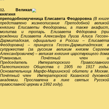
12.
Великая
княгиня
преподобномученица Елисавета Феодоровна
(В книге
представлено жизнеописание
Преподобной велико
княгини Елисаветы Феодоровны, а также акафист,
молитва и тропарь. Елизавета Фёдоровна (при
рождении Елизавета Александра Луиза Алиса Гессен-
Дармштадская, официально в России – Елисаве́та
Фео́доровна) – принцесса
Гессен-Дармштадтская
; в
супружестве (за
русским
великим князем
Сергее
Александровичем
) – великая княгиня
царствующего
дома
Романовых
. Почётный член и
Председатель
Императорского Православного
Палестинского Общества
с 1905 по 1917 годы
Основательница
Марфо-Мариинской обители
в
Москве
.
Почётный член
Императорской Казанской духовно
академии
.
Прославлена
в лике святых
Русской
православной церкви
в
1992 году
).