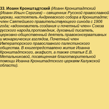
33. Иоанн Кронштадтский
(Иоанн Кронштадтский
(Иоанн Ильич Сергиев) –
священник
Русской православной
церкви
, настоятель
Андреевского собора
в
Кронштадте
;
член
Святейшего правительствующего синода
с
1906
года
; «вдохновитель создания и почетный член»
Союза
русского народа
,проповедник, духовный писатель,
церковно-общественный деятель
право
консервативных
и
монархических
взглядов, Почетный член
Императорского православного палестинского
общества
. В книге
представлено житие Иоанна
Кронштадтского, акафист, а также статья Е.В.
Метальниковой, посвященная благотворительной
помощи Иоанна Кронштадтского церквям Калужской
области).