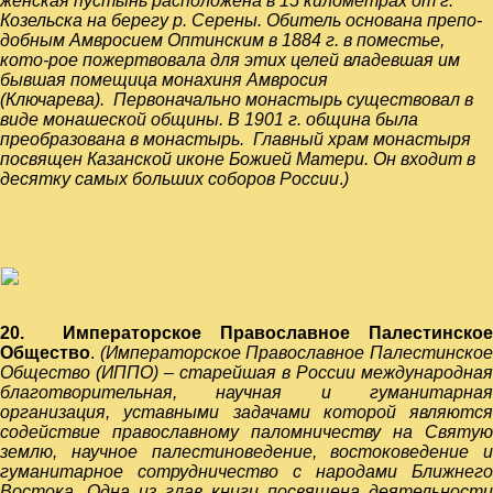
женская пустынь расположена в 15 километрах от г.
Козельска на берегу р. Серены. Обитель основана препо-
добным Амвросием Оптинским в 1884 г. в поместье,
кото-рое пожертвовала для этих целей владевшая им
бывшая помещица монахиня Амвросия
(Ключарева).
Первоначально монастырь существовал в
виде монашеской общины. В 1901 г. община была
преобразована в монастырь.
Главный храм монастыря
посвящен
Казанской иконе Божией Матери. Он входит в
десятку самых больших соборов России
.
)
20.
Императорское Православное Палестинское
Общество
.
(Императорское Православное Палестинско
Общество (ИППО) – старейшая в России международная
благотворительная, научная и гуманитарная
организация, уставными задачами которой являются
содействие православному паломничеству на Святую
землю, научное палестиноведение, востоковедение и
гуманитарное сотрудничество с народами Ближнего
Востока. Одна из глав книги посвящена деятельности