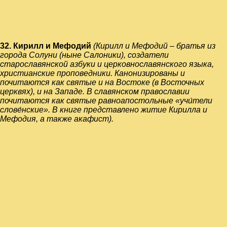
32.
Кирилл и Мефодий
(
Кирилл
и
Мефодий
– братья из
города Солуни (ныне
Салоники
), создатели
старославянской азбуки
и
церковнославянского языка
,
христианские
проповедники.
Канонизированы
и
почитаются как
святые
и на Востоке (в
Восточных
церквях
), и на
Западе
. В славянском
православии
почитаются как святые
равноапостольные
«учи́тели
слове́нские». В книге представлено житие Кирилла и
Мефодия, а также акафист).