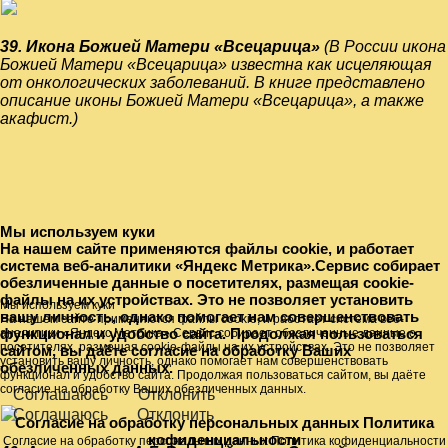
39.
Икона Божией Матери «Всецарица»
(В России икона
Божией Матери «Всецарица» известна как исцеляющая
от онкологических заболеваний. В книге представлено
описание иконы Божией Матери «Всецарица», а также
акафист.)
Мы используем куки
На нашем сайте применяются файлы cookie, и работает
система веб-аналитики «Яндекс Метрика».Сервис собирает
обезличенные данные о посетителях, размещая cookie-
файлы на их устройствах. Это не позволяет установить
Мы используем куки
вашу личность, однако помогает нам совершенствовать
На нашем сайте применяются файлы cookie, и работает система веб-
функционал и удобство сайта. Продолжая пользоваться
аналитики «Яндекс Метрика».Сервис собирает обезличенные данные о
посетителях, размещая cookie-файлы на их устройствах. Это не позволяет
сайтом, вы даёте согласие на обработку Ваших
установить вашу личность, однако помогает нам совершенствовать
обезличенных данных.
функционал и удобство сайта. Продолжая пользоваться сайтом, вы даёте
согласие на обработку Ваших обезличенных данных.
Соглашаюсь
Отклонить
Соглашаюсь
Отклонить
Согласие на обработку персональных данных
Политика
кофиденциальности
Согласие на обработку персональных данных
Политика кофиденциальности