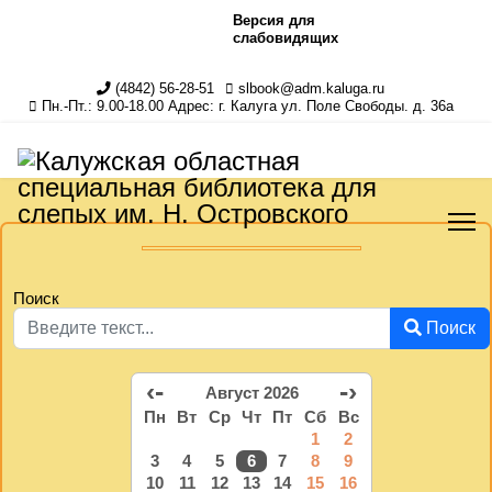
Версия для
слабовидящих
(4842) 56-28-51
slbook@adm.kaluga.ru
Пн.-Пт.: 9.00-18.00 Адрес: г. Калуга ул. Поле Свободы. д. 36а
Поиск
Поиск
‹-
-›
Август 2026
Пн
Вт
Ср
Чт
Пт
Сб
Вс
1
2
3
4
5
6
7
8
9
10
11
12
13
14
15
16