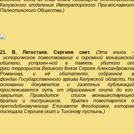
Калужского отделения Императорского Пра-вославного
Палестинского Общества.)
21.
В. Легостаев. Сергиев скит.
(Эта книга 
историческое повествование о скромной монашеской
обители, устроен-ной в память убитого от
руки террориста Великого Князя Сергея Александровича
Романова, и её обитателях, собранное в
фондах Государственного архива Калужской области. На
основании документов и газетных публикаций
прослеживается путь от образования скита до его
закрытия. Приводится список монашествующей
братии и послушников. Кратко повествуется о
преподобномученице Елисавете Феодоровне, которая
посещала Сергиев скит и Тихонову пустынь.)