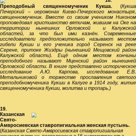
18.
Преподобный священномученик Кукша.
(
Кукш
Печерский – иеромонах Киево-Печерского
монастыря,
священномученик. Вместе со своим учеником Никоном
проповедовал христианство
вятичам, жившим на Оке на
территории
нынешних О
рловской и Калужско
областей, за
что был ими казнён. Современны
исследователи предположительно называют местом
гибели Кукши и его ученика город Серенск на реке
Серене, притоке Жиздры (нынешний Мещовский район
Калужской области). Ещё одним местом кончины
преподобного называют Мценский район нынешней
Орловской области.
В книге представлено историческо
исследование А.Ю. Карпова, исследование Е.В.
Метальниковой о торжестве прославления святого
преподобномученика Кукши в Калуге в 1914 году, житие
священномученика Кукши, молитва и
тропарь.)
19.
Казанская
Свято-
Амвросиевская ставропигиальная женская пустынь.
(
Казанская Свято-Амвросиевская ставропигиальная