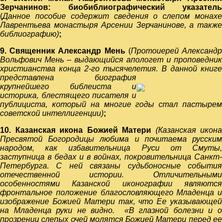
Зерчанинов: биобиблиографический указатель
(
Данное пособие содержит сведения о слепом монахе
Лаврентьева монастыря Арсении Зерчанинове, а также
библиографию)
;
9. Священник Александр Мень
(
Протоиерей Александ
Вольфович Мень – выдающийся апологет и проповедник
христианства конца 2-го тысячелетия.
В данной книге
представлена биография
крупнейшего библеиста и
историка, блестящего писателя и
публициста, который на многие годы стал пастырем
советской интеллигенции)
;
10. Казанская икона Божией Матери
(Казанская икона
Пресвятой Богородицы любима и почитаема русским
народом, как избавительница Руси от Смуты,
заступница в бедах и в войнах, покровительница Санкт-
Петербурга. С ней связаны судьбоносные события
отечественной истории. Отличительными
особенностями Казанской иконографии являются
фронтальное положение благословляющего Младенца и
изображение Божией Матери так, что Ее указывающей
на Младенца руки не видно. «В глазной болезни и о
прозрении слепых очей молятся Божией Матери перед ее