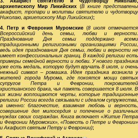
3. Акафист святителю и чудотворцу Николаю,
архиепископу Мир Ликийских
(
В книге представлен
акафист, тропари и молитвы святителю и чудотворцу
Николаю, архиепископу Мир Ликийских)
;
4. Петр и Феврония Муромские
(
8 июля отмечаетс
Всероссийский день семьи, любви и верности.
Празднование Дня семьи поддержано всеми
традиционными религиозными организациями России,
ведь идея празднования Дня семьи, любви и верности не
имеет конфессиональных границ. В каждой религии есть
примеры семейной верности и любви. У нового праздника
уже есть медаль, которую будут вручать 8 июля, и очень
нежный символ – ромашка. Идея праздника возникла у
жителей города Мурома, где покоятся мощи святых
супругов Петра и Февронии, покровителей
христианского брака, чья память совершается 8 июля. В
их жизни воплощаются черты, которые традиционные
религии России всегда связывали с идеалом супружества,
а именно: благочестие, взаимная любовь и верность,
совершение дел милосердия и попечение о различных
нуждах своих сограждан. Книга включает «Житие Петра
и Февронии Муромских», «Повесть о Петре и Февронии»
и Акафист святым Петру и Февронии)
;