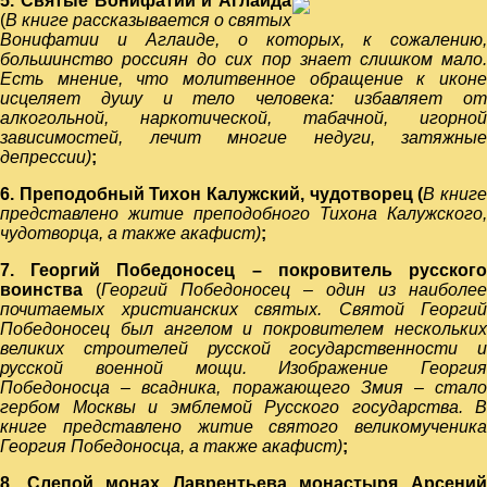
5. Святые Вонифатий и Аглаида
(
В книге рассказывается о святых
Вонифатии и Аглаиде, о которых, к сожалению,
большинство россиян до сих пор знает слишком мало.
Есть мнение, что молитвенное обращение к иконе
исцеляет душу и тело человека: избавляет от
алкогольной, наркотической, табачной, игорной
зависимостей, лечит многие недуги, затяжные
депрессии)
;
6. Преподобный Тихон Калужский, чудотворец (
В книг
представлено житие преподобного Тихона Калужского,
чудотворца, а также акафист)
;
7. Георгий Победоносец – покровитель русского
воинства
(
Георгий Победоносец – один из наиболее
почитаемых христианских святых. Святой Георгий
Победоносец был ангелом и покровителем нескольких
великих строителей русской государственности и
русской военной мощи. Изображение Георгия
Победоносца – всадника, поражающего Змия – стало
гербом Москвы и эмблемой Русского государства. В
книге представлено житие святого великомученика
Георгия Победоносца, а также акафист)
;
8. Слепой монах Лаврентьева монастыря Арсений