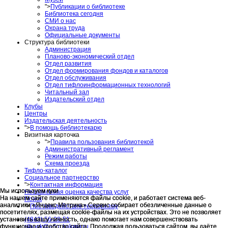
">
Публикации о библиотеке
Библиотека сегодня
СМИ о нас
Охрана труда
Официальные документы
Структура библиотеки
Администрация
Планово-экономический отдел
Отдел развития
Отдел формирования фондов и каталогов
Отдел обслуживания
Отдел тифлоинформационных технологий
Читальный зал
Издательский отдел
Клубы
Центры
Издательская деятельность
">
В помощь библиотекарю
Визитная карточка
">
Правила пользования библиотекой
Административный регламент
Режим работы
Схема проезда
Тифло-каталог
Социальное партнерство
">
Контактная информация
Мы используем куки
Мы используем куки
Независимая оценка качества услуг
На нашем сайте применяются файлы cookie, и работает система веб-
На нашем сайте применяются файлы cookie, и работает система веб-
Поиск
аналитики «Яндекс Метрика».Сервис собирает обезличенные данные о
аналитики «Яндекс Метрика».Сервис собирает обезличенные данные о
">
Противодействие терроризму
посетителях, размещая cookie-файлы на их устройствах. Это не позволяет
посетителях, размещая cookie-файлы на их устройствах. Это не позволяет
(4842) 56-28-51
установить вашу личность, однако помогает нам совершенствовать
установить вашу личность, однако помогает нам совершенствовать
slbook@adm.kaluga.ru
функционал и удобство сайта. Продолжая пользоваться сайтом, вы даёте
функционал и удобство сайта. Продолжая пользоваться сайтом, вы даёте