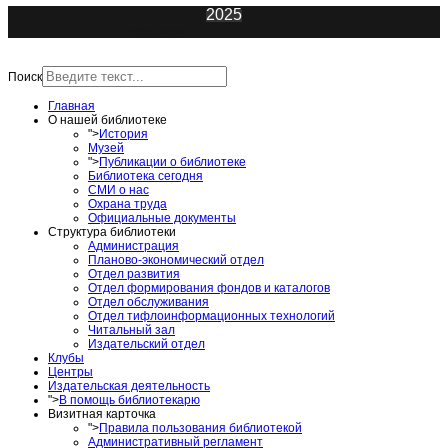
2025
ИнфоЦентр
Поиск
Главная
О нашей библиотеке
">
История
Музей
">
Публикации о библиотеке
Библиотека сегодня
СМИ о нас
Охрана труда
Официальные документы
Структура библиотеки
Администрация
Планово-экономический отдел
Отдел развития
Отдел формирования фондов и каталогов
Отдел обслуживания
Отдел тифлоинформационных технологий
Читальный зал
Издательский отдел
Клубы
Центры
Издательская деятельность
">
В помощь библиотекарю
Визитная карточка
">
Правила пользования библиотекой
Административный регламент