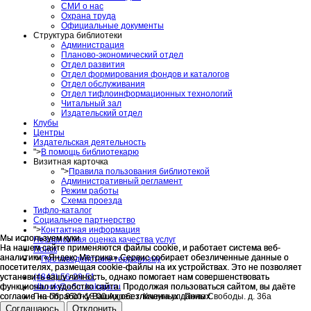
СМИ о нас
Охрана труда
Официальные документы
Структура библиотеки
Администрация
Планово-экономический отдел
Отдел развития
Отдел формирования фондов и каталогов
Отдел обслуживания
Отдел тифлоинформационных технологий
Читальный зал
Издательский отдел
Клубы
Центры
Издательская деятельность
">
В помощь библиотекарю
Визитная карточка
">
Правила пользования библиотекой
Административный регламент
Режим работы
Схема проезда
Тифло-каталог
Социальное партнерство
">
Контактная информация
Мы используем куки
Мы используем куки
Независимая оценка качества услуг
На нашем сайте применяются файлы cookie, и работает система веб-
На нашем сайте применяются файлы cookie, и работает система веб-
Поиск
аналитики «Яндекс Метрика».Сервис собирает обезличенные данные о
аналитики «Яндекс Метрика».Сервис собирает обезличенные данные о
">
Противодействие терроризму
посетителях, размещая cookie-файлы на их устройствах. Это не позволяет
посетителях, размещая cookie-файлы на их устройствах. Это не позволяет
(4842) 56-28-51
установить вашу личность, однако помогает нам совершенствовать
установить вашу личность, однако помогает нам совершенствовать
slbook@adm.kaluga.ru
функционал и удобство сайта. Продолжая пользоваться сайтом, вы даёте
функционал и удобство сайта. Продолжая пользоваться сайтом, вы даёте
Пн.-Пт.: 9.00-18.00 Адрес: г. Калуга ул. Поле Свободы. д. 36а
согласие на обработку Ваших обезличенных данных.
согласие на обработку Ваших обезличенных данных.
Соглашаюсь
Соглашаюсь
Отклонить
Отклонить