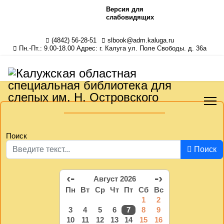
Версия для
слабовидящих
(4842) 56-28-51
slbook@adm.kaluga.ru
Пн.-Пт.: 9.00-18.00 Адрес: г. Калуга ул. Поле Свободы. д. 36а
Поиск
Поиск
‹-
-›
Август 2026
Пн
Вт
Ср
Чт
Пт
Сб
Вс
1
2
3
4
5
6
7
8
9
10
11
12
13
14
15
16